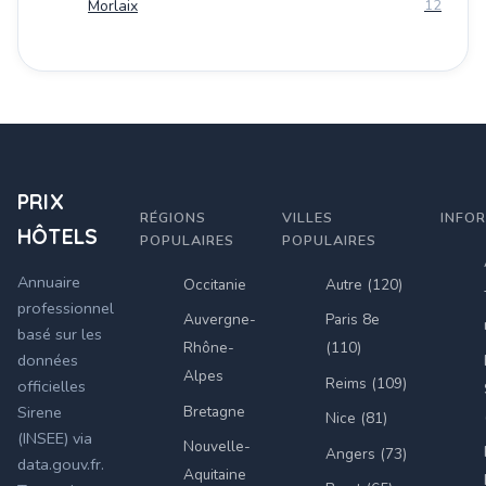
Morlaix
12
PRIX
RÉGIONS
VILLES
INFO
HÔTELS
POPULAIRES
POPULAIRES
Annuaire
Occitanie
Autre (120)
professionnel
Auvergne-
Paris 8e
basé sur les
Rhône-
(110)
données
Alpes
Reims (109)
officielles
Bretagne
Sirene
Nice (81)
(INSEE) via
Nouvelle-
Angers (73)
data.gouv.fr.
Aquitaine