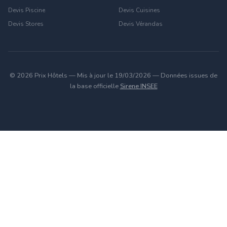
Devis Piscine
Devis Cuisines
Devis Stores
Devis Vérandas
© 2026 Prix Hôtels — Mis à jour le 19/03/2026 — Données issues de
la base officielle
Sirene INSEE