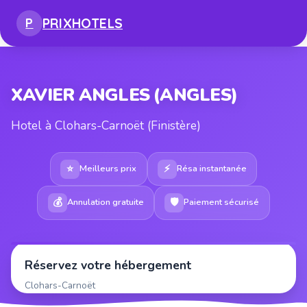
PRIX
HOTELS
P
XAVIER ANGLES (ANGLES)
Hotel à Clohars-Carnoët (Finistère)
⭐
⚡
Meilleurs prix
Résa instantanée
💰
🛡
Annulation gratuite
Paiement sécurisé
Réservez votre hébergement
Clohars-Carnoët