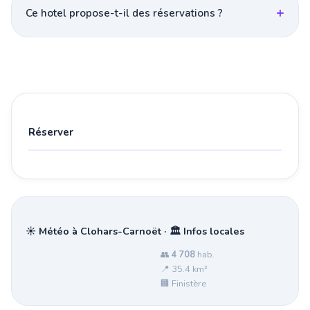
Ce hotel propose-t-il des réservations ?
Réserver
☀️ Météo à Clohars-Carnoët · 🏛️ Infos locales
👥
4 708
hab.
📍 35.4 km²
🏢 Finistère