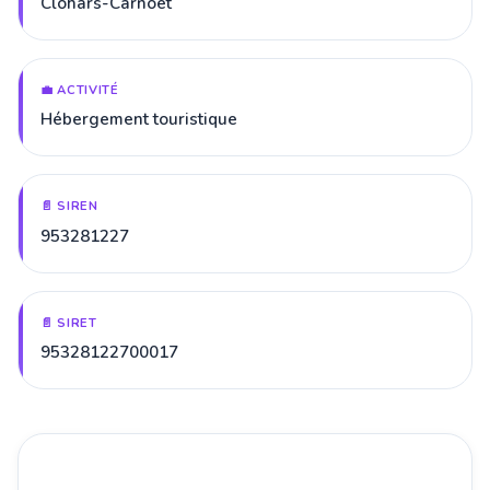
Clohars-Carnoët
💼 ACTIVITÉ
Hébergement touristique
📄 SIREN
953281227
📄 SIRET
95328122700017