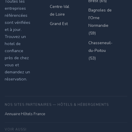
Brest (65)
Toutes les
Centre-Val
entreprises
Bagnoles de
de Loire
référencées
l'Orne
sont vérifiées
Grand Est
Normandie
et à jour.
(59)
Trouvez un
Chasseneuil-
hotel de
du-Poitou
confiance
près de chez
(53)
vous et
demandez un
réservation.
NOS SITES PARTENAIRES — HÔTELS & HÉBERGEMENTS
Annuaire Hôtels France
VOIR AUSSI