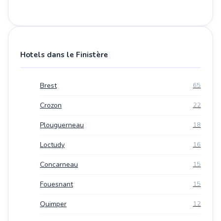
Hotels dans le Finistère
Brest
65
Crozon
22
Plouguerneau
18
Loctudy
16
Concarneau
15
Fouesnant
15
Quimper
12