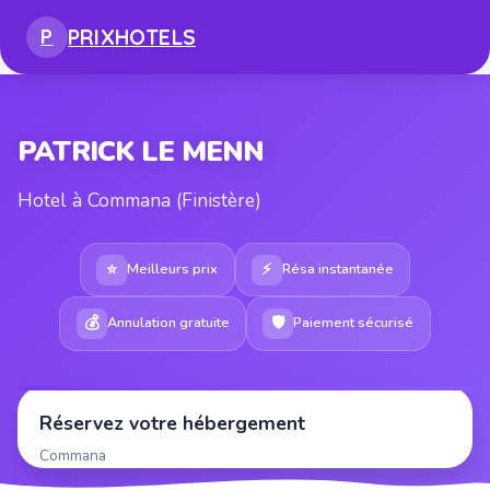
PRIX
HOTELS
P
PATRICK LE MENN
Hotel à Commana (Finistère)
⭐
⚡
Meilleurs prix
Résa instantanée
💰
🛡
Annulation gratuite
Paiement sécurisé
Réservez votre hébergement
Commana