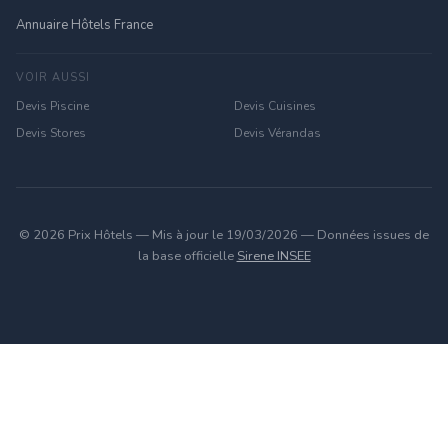
Annuaire Hôtels France
VOIR AUSSI
Devis Piscine
Devis Cuisines
Devis Stores
Devis Vérandas
© 2026 Prix Hôtels — Mis à jour le 19/03/2026 — Données issues de
la base officielle
Sirene INSEE