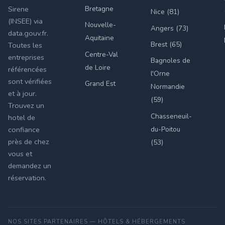
Bretagne
Sirene
Nice (81)
(INSEE) via
Nouvelle-
Angers (73)
data.gouv.fr.
Aquitaine
Brest (65)
Toutes les
Centre-Val
entreprises
Bagnoles de
de Loire
référencées
l'Orne
sont vérifiées
Grand Est
Normandie
et à jour.
(59)
Trouvez un
Chasseneuil-
hotel de
du-Poitou
confiance
près de chez
(53)
vous et
demandez un
réservation.
NOS SITES PARTENAIRES — HÔTELS & HÉBERGEMENTS