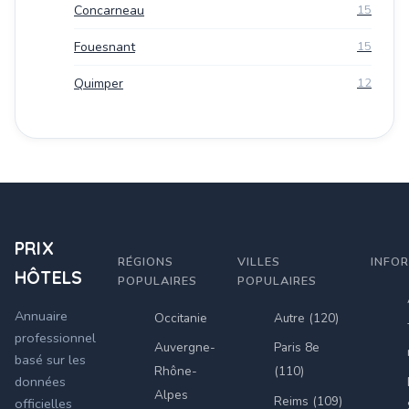
Concarneau
15
Fouesnant
15
Quimper
12
PRIX
RÉGIONS
VILLES
INFO
HÔTELS
POPULAIRES
POPULAIRES
Annuaire
Occitanie
Autre (120)
professionnel
Auvergne-
Paris 8e
basé sur les
Rhône-
(110)
données
Alpes
Reims (109)
officielles