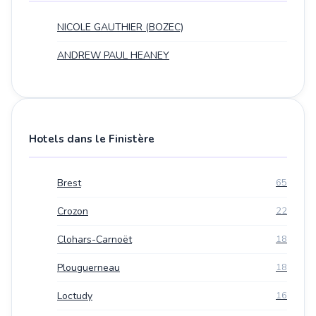
NICOLE GAUTHIER (BOZEC)
ANDREW PAUL HEANEY
Hotels dans le Finistère
Brest
65
Crozon
22
Clohars-Carnoët
18
Plouguerneau
18
Loctudy
16