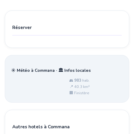
Réserver
☀️ Météo à Commana · 🏛️ Infos locales
👥
983
hab.
📍 40.3 km²
🏢 Finistère
Autres hotels à Commana