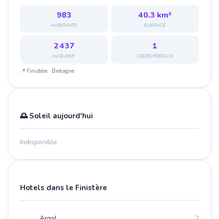
983
40.3 km²
HABITANTS
SURFACE
2 437
1
HAB./KM²
CODES POSTAUX
📍 Finistère · Bretagne
🌅 Soleil aujourd'hui
Indisponible
Hotels dans le Finistère
Argol
2