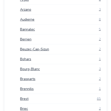
Arzano
3
Audierne
8
Bannalec
5
Berrien
2
Beuzec-Cap-Sizun
2
Bohars
1
Bourg-Blanc
3
Brasparts
2
Brennilis
1
Brest
65
Briec
2