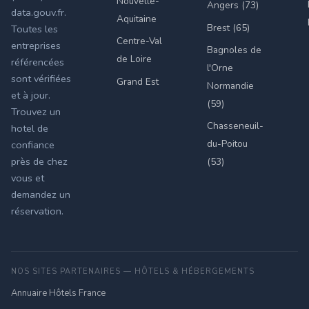
Nouvelle-
Angers (73)
data.gouv.fr.
Aquitaine
Brest (65)
Toutes les
Centre-Val
entreprises
Bagnoles de
de Loire
référencées
l'Orne
sont vérifiées
Grand Est
Normandie
et à jour.
(59)
Trouvez un
Chasseneuil-
hotel de
du-Poitou
confiance
près de chez
(53)
vous et
demandez un
réservation.
NOS SITES PARTENAIRES — HÔTELS & HÉBERGEMENTS
Annuaire Hôtels France