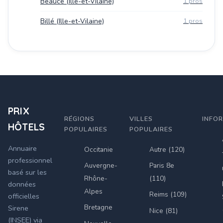
Beaucé (Ille-et-Vilaine)
1 pros
Billé (Ille-et-Vilaine)
1 pros
PRIX
RÉGIONS
VILLES
INFO
HÔTELS
POPULAIRES
POPULAIRES
Annuaire
Occitanie
Autre (120)
professionnel
Auvergne-
Paris 8e
basé sur les
Rhône-
(110)
données
Alpes
Reims (109)
officielles
Bretagne
Sirene
Nice (81)
(INSEE) via