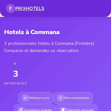
PRIX
HOTELS
P
Hotels à Commana
3 professionnels hotels à Commana (Finistère).
Comparez et demandez un réservation.
3
ENTREPRISES
⭐
⚡
Meilleurs prix
Résa instantanée
💰
🛡
Annulation gratuite
Paiement sécurisé