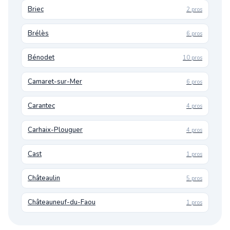
Briec
2 pros
Brélès
6 pros
Bénodet
10 pros
Camaret-sur-Mer
6 pros
Carantec
4 pros
Carhaix-Plouguer
4 pros
Cast
1 pros
Châteaulin
5 pros
Châteauneuf-du-Faou
1 pros