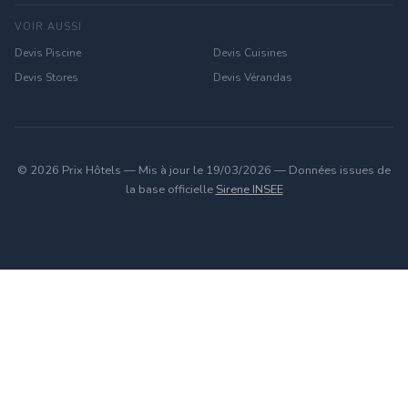
VOIR AUSSI
Devis Piscine
Devis Cuisines
Devis Stores
Devis Vérandas
© 2026 Prix Hôtels — Mis à jour le 19/03/2026 — Données issues de
la base officielle
Sirene INSEE