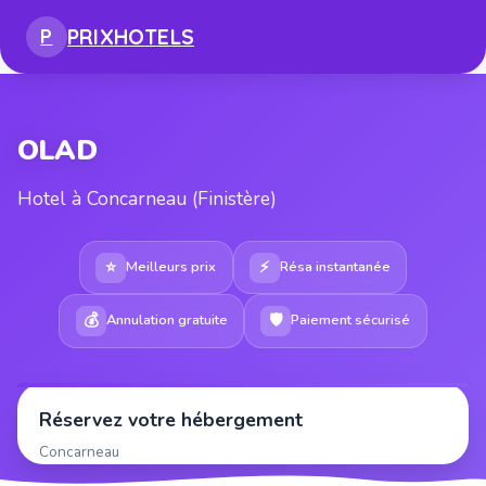
PRIX
HOTELS
P
OLAD
Hotel à Concarneau (Finistère)
⭐
⚡
Meilleurs prix
Résa instantanée
💰
🛡
Annulation gratuite
Paiement sécurisé
Réservez votre hébergement
Concarneau