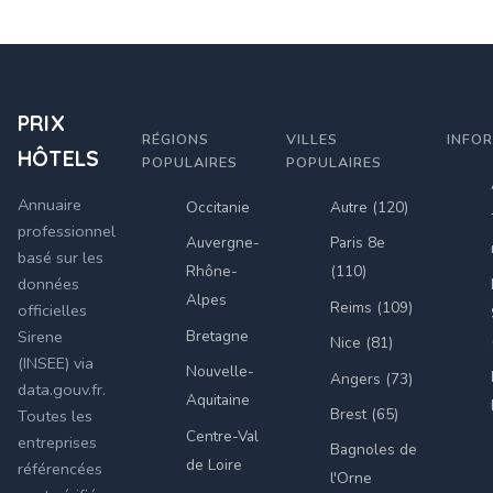
PRIX
RÉGIONS
VILLES
INFO
HÔTELS
POPULAIRES
POPULAIRES
Annuaire
Occitanie
Autre (120)
professionnel
Auvergne-
Paris 8e
basé sur les
Rhône-
(110)
données
Alpes
Reims (109)
officielles
Bretagne
Sirene
Nice (81)
(INSEE) via
Nouvelle-
Angers (73)
data.gouv.fr.
Aquitaine
Brest (65)
Toutes les
Centre-Val
entreprises
Bagnoles de
de Loire
référencées
l'Orne