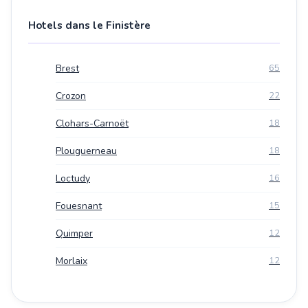
Hotels dans le Finistère
Brest
65
Crozon
22
Clohars-Carnoët
18
Plouguerneau
18
Loctudy
16
Fouesnant
15
Quimper
12
Morlaix
12