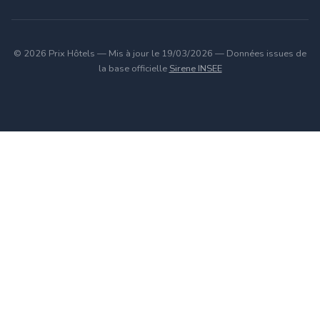
© 2026 Prix Hôtels — Mis à jour le 19/03/2026 — Données issues de
la base officielle
Sirene INSEE