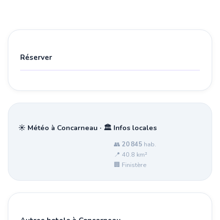
Réserver
☀️ Météo à Concarneau · 🏛️ Infos locales
👥
20 845
hab.
📍 40.8 km²
🏢 Finistère