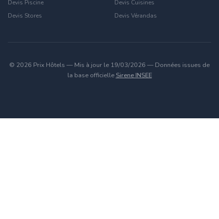
Devis Piscine
Devis Cuisines
Devis Stores
Devis Vérandas
© 2026 Prix Hôtels — Mis à jour le 19/03/2026 — Données issues de
la base officielle
Sirene INSEE