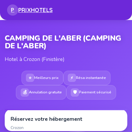
PRIX
HOTELS
P
CAMPING DE L'ABER (CAMPING
DE L'ABER)
Hotel à Crozon (Finistère)
⭐
⚡
Meilleurs prix
Résa instantanée
💰
🛡
Annulation gratuite
Paiement sécurisé
Réservez votre hébergement
Crozon