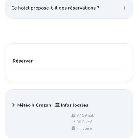
Ce hotel propose-t-il des réservations ?
Réserver
☀️ Météo à Crozon · 🏛️ Infos locales
👥
7 499
hab.
📍 80.0 km²
🏢 Finistère