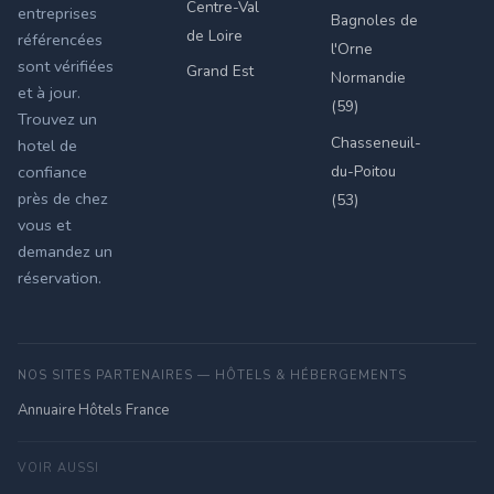
Centre-Val
entreprises
Bagnoles de
de Loire
référencées
l'Orne
sont vérifiées
Grand Est
Normandie
et à jour.
(59)
Trouvez un
Chasseneuil-
hotel de
du-Poitou
confiance
près de chez
(53)
vous et
demandez un
réservation.
NOS SITES PARTENAIRES — HÔTELS & HÉBERGEMENTS
Annuaire Hôtels France
VOIR AUSSI