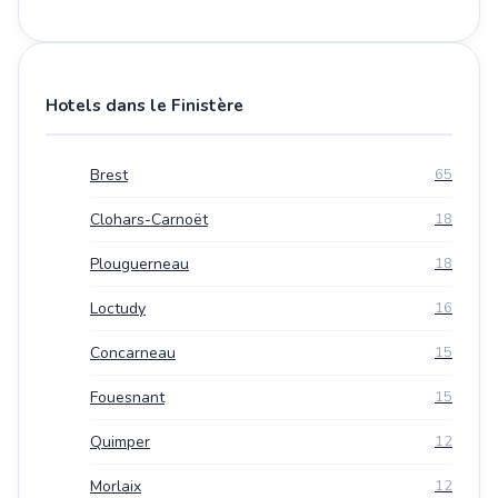
Hotels dans le Finistère
Brest
65
Clohars-Carnoët
18
Plouguerneau
18
Loctudy
16
Concarneau
15
Fouesnant
15
Quimper
12
Morlaix
12