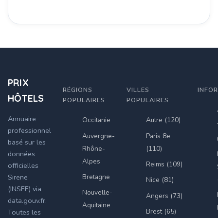
PRIX
RÉGIONS
VILLES
INFO
HÔTELS
POPULAIRES
POPULAIRES
Annuaire
Occitanie
Autre (120)
professionnel
Auvergne-
Paris 8e
basé sur les
Rhône-
(110)
données
Alpes
Reims (109)
officielles
Bretagne
Sirene
Nice (81)
(INSEE) via
Nouvelle-
Angers (73)
data.gouv.fr.
Aquitaine
Brest (65)
Toutes les