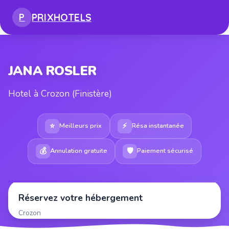
PRIX
HOTELS
P
JANA ROSLER
Hotel à Crozon (Finistère)
⭐
⚡
Meilleurs prix
Résa instantanée
💰
🛡
Annulation gratuite
Paiement sécurisé
Réservez votre hébergement
Crozon