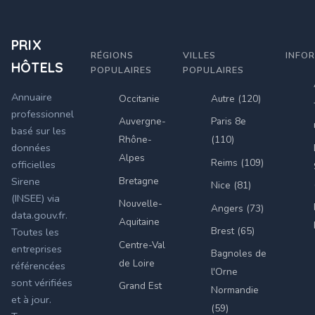
PRIX
RÉGIONS
VILLES
INFO
HÔTELS
POPULAIRES
POPULAIRES
Annuaire
Occitanie
Autre (120)
professionnel
Auvergne-
Paris 8e
basé sur les
Rhône-
(110)
données
Alpes
Reims (109)
officielles
Bretagne
Sirene
Nice (81)
(INSEE) via
Nouvelle-
Angers (73)
data.gouv.fr.
Aquitaine
Brest (65)
Toutes les
Centre-Val
entreprises
Bagnoles de
de Loire
référencées
l'Orne
sont vérifiées
Grand Est
Normandie
et à jour.
(59)