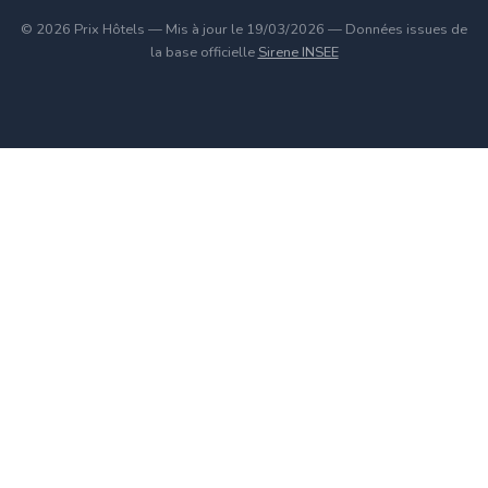
© 2026 Prix Hôtels — Mis à jour le 19/03/2026 — Données issues de
la base officielle
Sirene INSEE