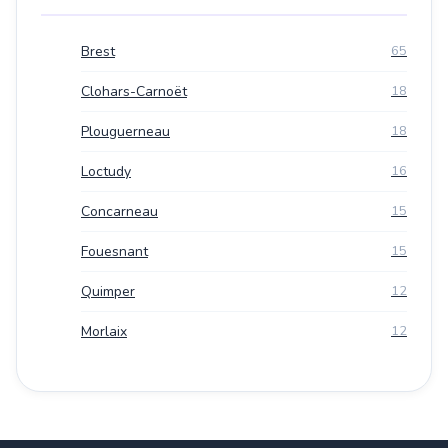
Brest
65
Clohars-Carnoët
18
Plouguerneau
18
Loctudy
16
Concarneau
15
Fouesnant
15
Quimper
12
Morlaix
12