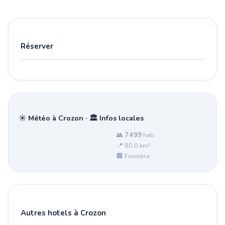
Réserver
☀️ Météo à Crozon · 🏛️ Infos locales
👥
7 499
hab.
📍 80.0 km²
🏢 Finistère
Autres hotels à Crozon