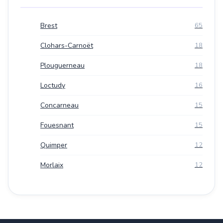
Brest
65
Clohars-Carnoët
18
Plouguerneau
18
Loctudy
16
Concarneau
15
Fouesnant
15
Quimper
12
Morlaix
12