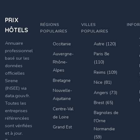
PRIX
RÉGIONS
VILLES
INFO
HÔTELS
POPULAIRES
POPULAIRES
Annuaire
Occitanie
Autre (120)
professionnel
Auvergne-
Paris 8e
basé sur les
Rhône-
(110)
données
Alpes
Reims (109)
officielles
Bretagne
Sirene
Nice (81)
(INSEE) via
Nouvelle-
Angers (73)
data.gouv.fr.
Aquitaine
Brest (65)
Toutes les
Centre-Val
entreprises
Bagnoles de
de Loire
référencées
l'Orne
sont vérifiées
Grand Est
Normandie
et à jour.
(59)