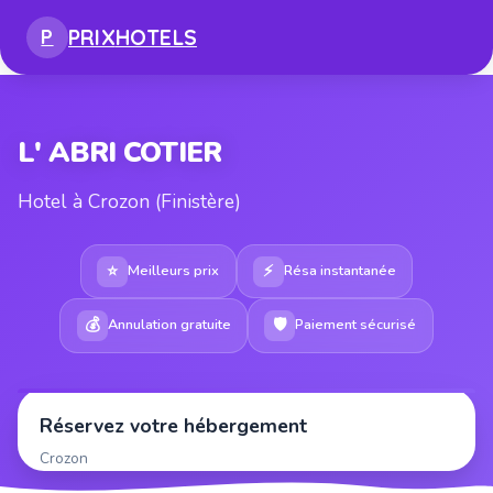
PRIX
HOTELS
P
L' ABRI COTIER
Hotel à Crozon (Finistère)
⭐
⚡
Meilleurs prix
Résa instantanée
💰
🛡
Annulation gratuite
Paiement sécurisé
Réservez votre hébergement
Crozon