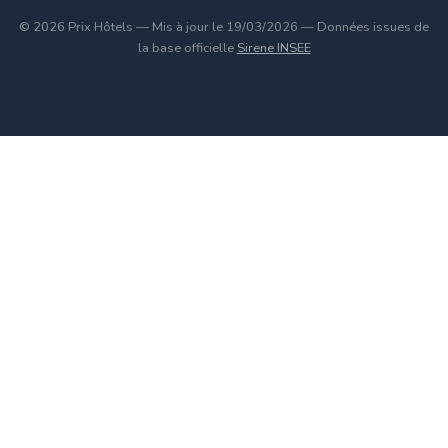
© 2026 Prix Hôtels — Mis à jour le 19/03/2026 — Données issues de
la base officielle
Sirene INSEE