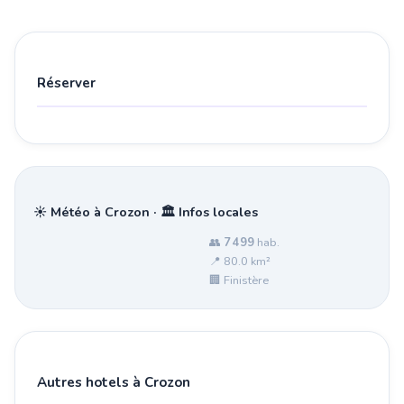
Réserver
☀️ Météo à Crozon · 🏛️ Infos locales
👥
7 499
hab.
📍 80.0 km²
🏢 Finistère
Autres hotels à Crozon