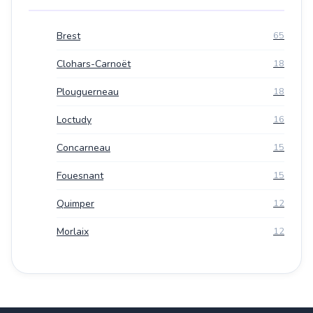
Brest
65
Clohars-Carnoët
18
Plouguerneau
18
Loctudy
16
Concarneau
15
Fouesnant
15
Quimper
12
Morlaix
12