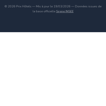
© 2026 Prix Hôtels — Mis à jour le 19/03/2026 — Données issues de
la base officielle
Sirene INSEE