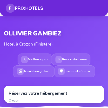
PRIX
HOTELS
P
OLLIVIER GAMBIEZ
Hotel à Crozon (Finistère)
⭐
⚡
Meilleurs prix
Résa instantanée
💰
🛡
Annulation gratuite
Paiement sécurisé
Réservez votre hébergement
Crozon