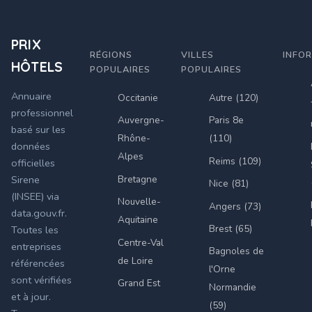
PRIX
RÉGIONS
VILLES
INFO
HÔTELS
POPULAIRES
POPULAIRES
Annuaire
Occitanie
Autre (120)
professionnel
Auvergne-
Paris 8e
basé sur les
Rhône-
(110)
données
Alpes
Reims (109)
officielles
Bretagne
Sirene
Nice (81)
(INSEE) via
Nouvelle-
Angers (73)
data.gouv.fr.
Aquitaine
Brest (65)
Toutes les
Centre-Val
entreprises
Bagnoles de
de Loire
référencées
l'Orne
sont vérifiées
Grand Est
Normandie
et à jour.
(59)