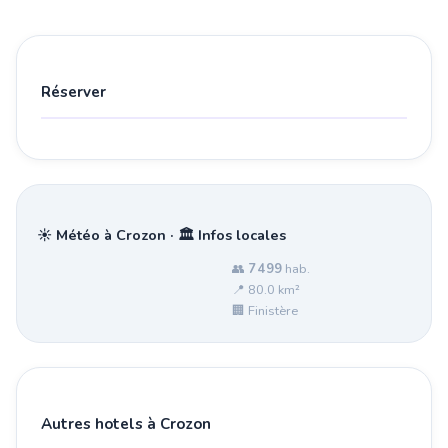
Réserver
☀️ Météo à Crozon · 🏛️ Infos locales
👥
7 499
hab.
📍 80.0 km²
🏢 Finistère
Autres hotels à Crozon