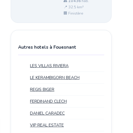
👥
10 436
hab.
📍 32.5 km²
🏢 Finistère
Autres hotels à Fouesnant
LES VILLAS RIVIERA
LE KERAMBIGORN BEACH
REGIS BIGER
FERDINAND CLECH
DANIEL CARADEC
VIP REAL ESTATE