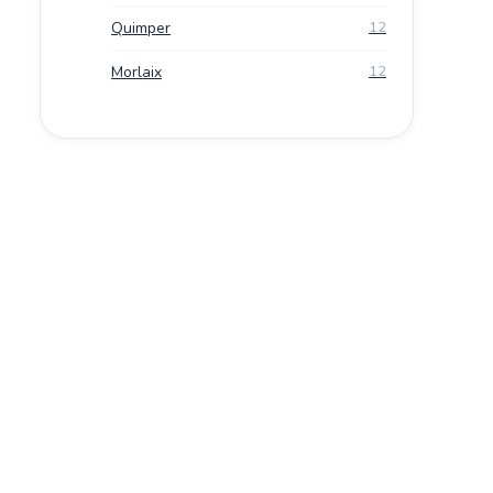
Quimper
12
Morlaix
12