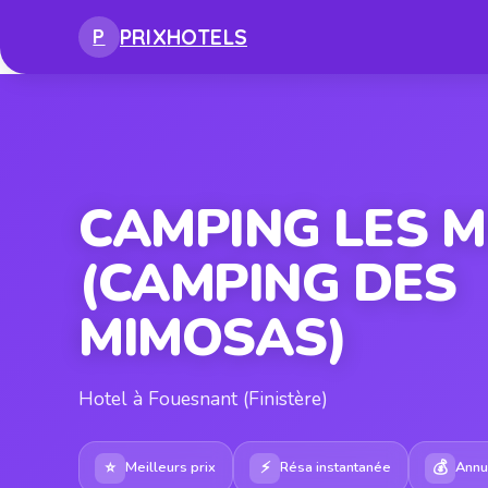
PRIX
HOTELS
P
CAMPING LES 
(CAMPING DES
MIMOSAS)
Hotel à Fouesnant (Finistère)
⭐
⚡
💰
Meilleurs prix
Résa instantanée
Annul