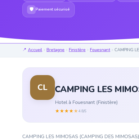
🛡
Paiement sécurisé
Accueil
Bretagne
Finistère
Fouesnant
CAMPING L
CL
CAMPING LES MIMO
Hotel à Fouesnant (Finistère)
★
★
★
★
★
4.8/5
CAMPING LES MIMOSAS (CAMPING DES MIMOSAS) est un h