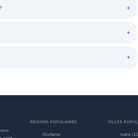
?
RÉGIONS POPULAIRES
VILLES POPU
irene
Occitanie
Autre (1
es sont