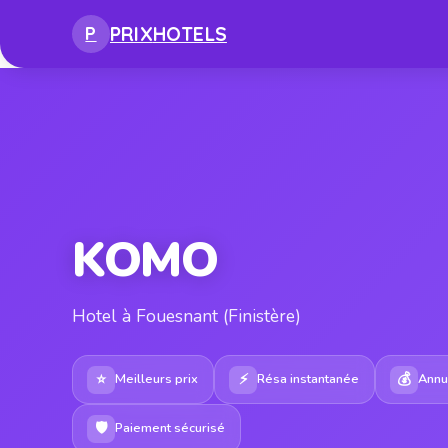
PRIX
HOTELS
P
KOMO
Hotel à Fouesnant (Finistère)
⭐
⚡
💰
Meilleurs prix
Résa instantanée
Annul
🛡
Paiement sécurisé