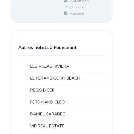
👥
10 436
hab.
📍 32.5 km²
🏢 Finistère
Autres hotels à Fouesnant
LES VILLAS RIVIERA
LE KERAMBIGORN BEACH
REGIS BIGER
FERDINAND CLECH
DANIEL CARADEC
VIP REAL ESTATE