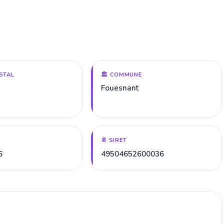
STAL
🏛️ COMMUNE
Fouesnant
📄 SIRET
6
49504652600036