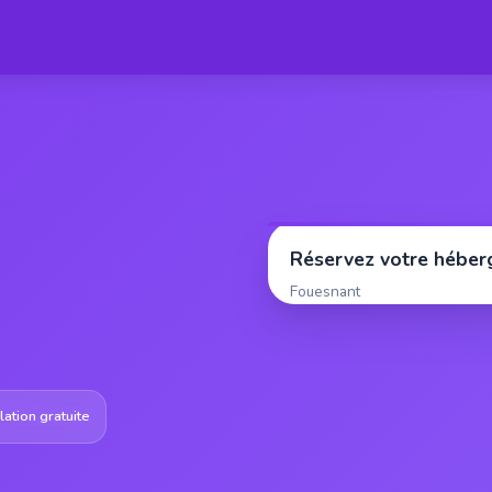
Réservez votre hébe
Fouesnant
ation gratuite