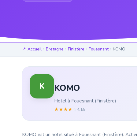
Accueil
Bretagne
Finistère
Fouesnant
KOMO
K
KOMO
Hotel à Fouesnant (Finistère)
★
★
★
★
☆
4.1/5
KOMO est un hotel situé à Fouesnant (Finistère). Activi