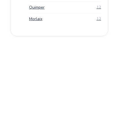
Quimper
12
Morlaix
12