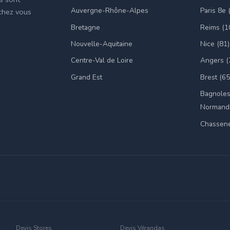
Auvergne-Rhône-Alpes
Paris 8e 
 chez vous
Bretagne
Reims (1
Nouvelle-Aquitaine
Nice (81)
Centre-Val de Loire
Angers (
Grand Est
Brest (65
Bagnoles
Normandi
Chassene
Devis Stores
Devis Vérandas