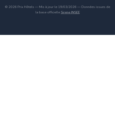
© 2026 Prix Hôtels — Mis à jour le 19/03/2026 — Données issues de
la base officielle
Sirene INSEE