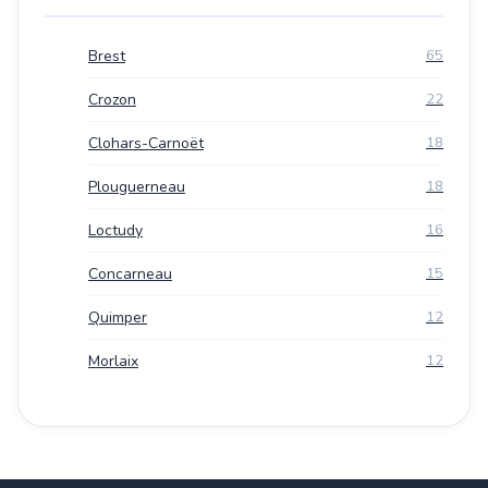
Brest
65
Crozon
22
Clohars-Carnoët
18
Plouguerneau
18
Loctudy
16
Concarneau
15
Quimper
12
Morlaix
12