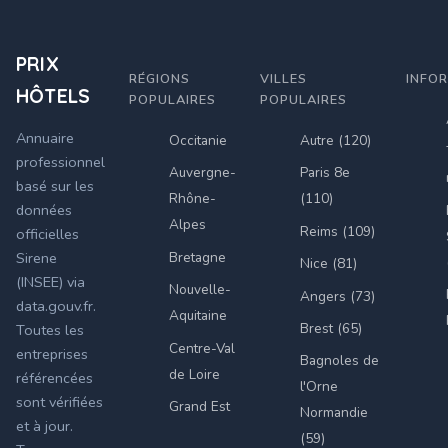
PRIX
RÉGIONS
VILLES
INFO
HÔTELS
POPULAIRES
POPULAIRES
Annuaire
Occitanie
Autre (120)
professionnel
Auvergne-
Paris 8e
basé sur les
Rhône-
(110)
données
Alpes
Reims (109)
officielles
Bretagne
Sirene
Nice (81)
(INSEE) via
Nouvelle-
Angers (73)
data.gouv.fr.
Aquitaine
Brest (65)
Toutes les
Centre-Val
entreprises
Bagnoles de
de Loire
référencées
l'Orne
sont vérifiées
Grand Est
Normandie
et à jour.
(59)