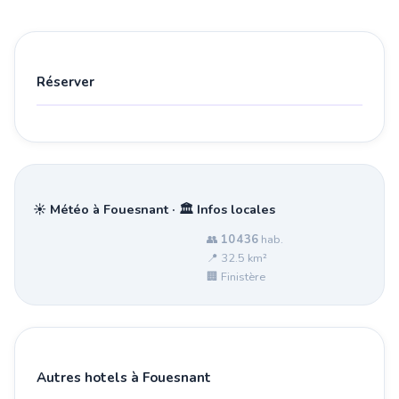
Réserver
☀️ Météo à Fouesnant · 🏛️ Infos locales
👥
10 436
hab.
📍 32.5 km²
🏢 Finistère
Autres hotels à Fouesnant