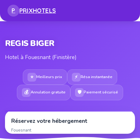
PRIX
HOTELS
P
REGIS BIGER
Hotel à Fouesnant (Finistère)
⭐
⚡
Meilleurs prix
Résa instantanée
💰
🛡
Annulation gratuite
Paiement sécurisé
Réservez votre hébergement
Fouesnant