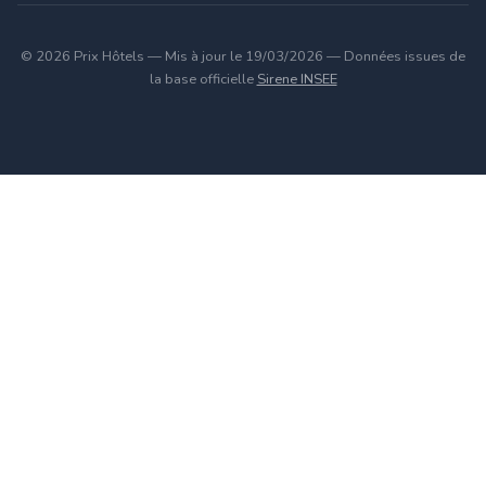
© 2026 Prix Hôtels — Mis à jour le 19/03/2026 — Données issues de
la base officielle
Sirene INSEE