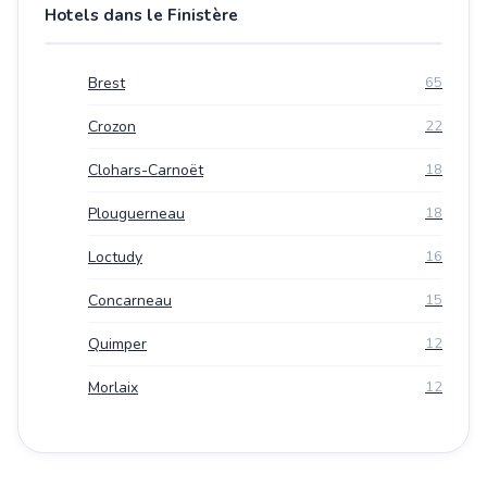
Hotels dans le Finistère
Brest
65
Crozon
22
Clohars-Carnoët
18
Plouguerneau
18
Loctudy
16
Concarneau
15
Quimper
12
Morlaix
12