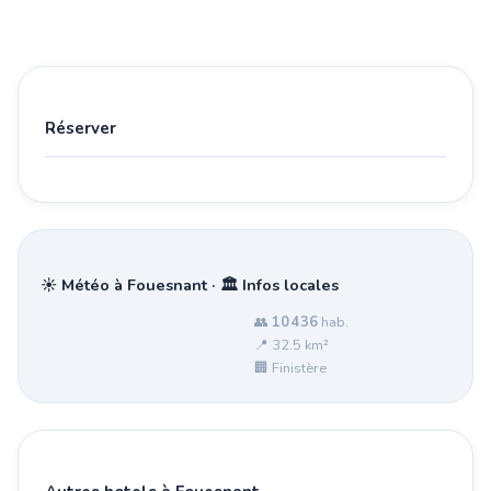
Réserver
☀️ Météo à Fouesnant · 🏛️ Infos locales
👥
10 436
hab.
📍 32.5 km²
🏢 Finistère