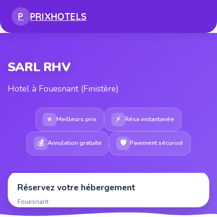
PRIX
HOTELS
P
SARL RHV
Hotel à Fouesnant (Finistère)
⭐
⚡
Meilleurs prix
Résa instantanée
💰
🛡
Annulation gratuite
Paiement sécurisé
Réservez votre hébergement
Fouesnant