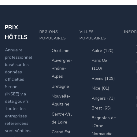
PRIX
RÉGIONS
VILLES
INFO
HÔTELS
POPULAIRES
POPULAIRES
Annuaire
Occitanie
Autre (120)
professionnel
Auvergne-
Paris 8e
basé sur les
Rhône-
(110)
données
Alpes
Reims (109)
officielles
Bretagne
Sirene
Nice (81)
(INSEE) via
Nouvelle-
Angers (73)
data.gouv.fr.
Aquitaine
Brest (65)
Toutes les
Centre-Val
entreprises
Bagnoles de
de Loire
référencées
l'Orne
sont vérifiées
Grand Est
Normandie