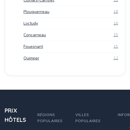
Clohars-Carnoët
Plouguerneau
18
Loctudy
16
Concarneau
15
Fouesnant
15
Quimper
12
PRIX
RÉGIONS
VILLES
INFO
HÔTELS
POPULAIRES
POPULAIRES