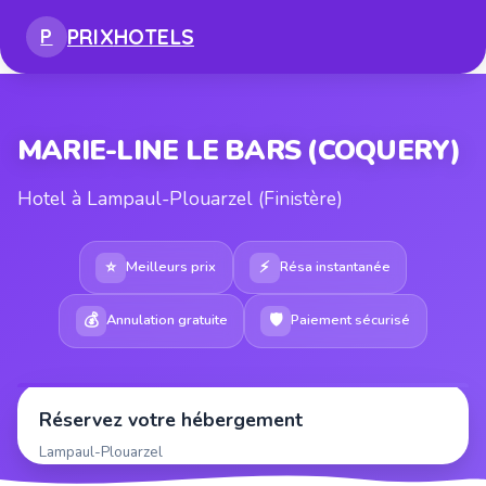
PRIX
HOTELS
P
MARIE-LINE LE BARS (COQUERY)
Hotel à Lampaul-Plouarzel (Finistère)
⭐
⚡
Meilleurs prix
Résa instantanée
💰
🛡
Annulation gratuite
Paiement sécurisé
Réservez votre hébergement
Lampaul-Plouarzel