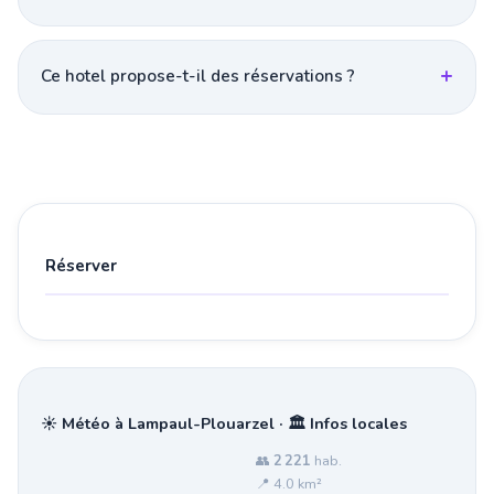
Ce hotel propose-t-il des réservations ?
Réserver
☀️ Météo à Lampaul-Plouarzel · 🏛️ Infos locales
👥
2 221
hab.
📍 4.0 km²