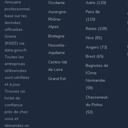
Annuaire
Occitanie
Autre (120)
professionnel
Auvergne-
Paris 8e
basé sur les
Rhône-
(110)
données
Alpes
Reims (109)
officielles
Bretagne
Sirene
Nice (81)
(INSEE) via
Nouvelle-
Angers (73)
data.gouv.fr.
Aquitaine
Brest (65)
Toutes les
Centre-Val
entreprises
Bagnoles de
de Loire
référencées
l'Orne
sont vérifiées
Grand Est
Normandie
et à jour.
(59)
Trouvez un
Chasseneuil-
hotel de
du-Poitou
confiance
près de chez
(53)
vous et
demandez un