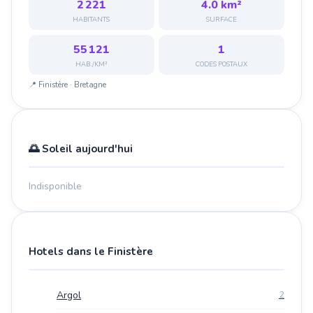
2 221
4.0 km²
HABITANTS
SURFACE
55 121
1
HAB./KM²
CODES POSTAUX
📍 Finistère · Bretagne
🌅 Soleil aujourd'hui
Indisponible
Hotels dans le Finistère
Argol
2