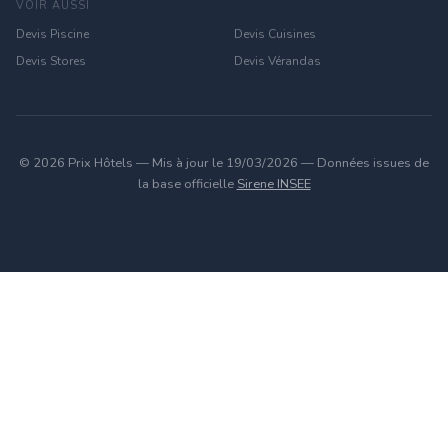
VOIR AUSSI
Devis Piscine
Devis Cuisines
Devis Stores
Devis Vérandas
© 2026 Prix Hôtels — Mis à jour le 19/03/2026 — Données issues de
la base officielle
Sirene INSEE