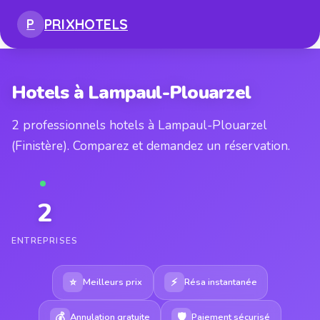
PRIX
HOTELS
P
Hotels à Lampaul-Plouarzel
2 professionnels hotels à Lampaul-Plouarzel
(Finistère). Comparez et demandez un réservation.
2
ENTREPRISES
⭐
⚡
Meilleurs prix
Résa instantanée
💰
🛡
Annulation gratuite
Paiement sécurisé