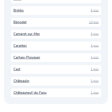
Brélès
6 pros
Bénodet
10 pros
Camaret-sur-Mer
6 pros
Carantec
4 pros
Carhaix-Plouguer
4 pros
Cast
1 pros
Châteaulin
5 pros
Châteauneuf-du-Faou
1 pros