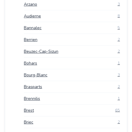
Arzano
3
Audierne
8
Bannalec
5
Berrien
2
Beuzec-Cap-Sizun
2
Bohars
1
Bourg-Blanc
3
Brasparts
2
Brennilis
1
Brest
65
Briec
2