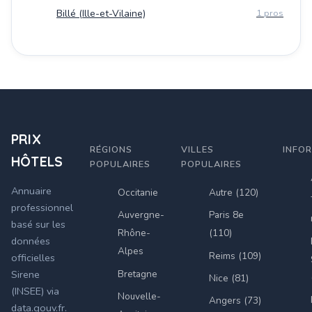
Billé (Ille-et-Vilaine)
1 pros
PRIX
RÉGIONS
VILLES
INFO
HÔTELS
POPULAIRES
POPULAIRES
Annuaire
Occitanie
Autre (120)
professionnel
Auvergne-
Paris 8e
basé sur les
Rhône-
(110)
données
Alpes
Reims (109)
officielles
Bretagne
Sirene
Nice (81)
(INSEE) via
Nouvelle-
Angers (73)
data.gouv.fr.