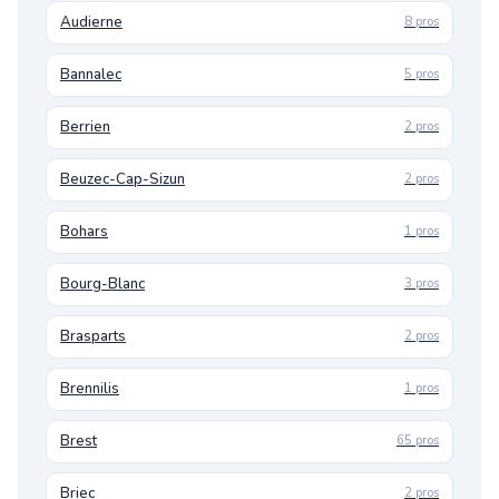
Audierne
8 pros
Bannalec
5 pros
Berrien
2 pros
Beuzec-Cap-Sizun
2 pros
Bohars
1 pros
Bourg-Blanc
3 pros
Brasparts
2 pros
Brennilis
1 pros
Brest
65 pros
Briec
2 pros