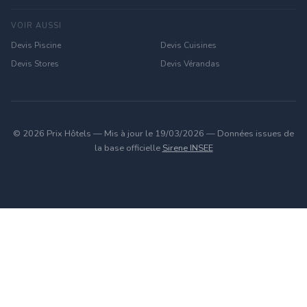
VOIR AUSSI
Devis Piscine
Devis Cuisines
Devis Stores
Devis Vérandas
© 2026 Prix Hôtels — Mis à jour le 19/03/2026 — Données issues de
la base officielle
Sirene INSEE