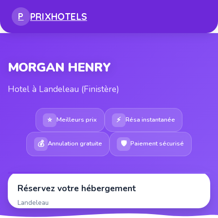
PRIX
HOTELS
P
MORGAN HENRY
Hotel à Landeleau (Finistère)
⭐
⚡
Meilleurs prix
Résa instantanée
💰
🛡
Annulation gratuite
Paiement sécurisé
Réservez votre hébergement
Landeleau