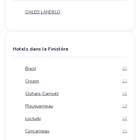
OALED LANDELO
Hotels dans le Finistère
Brest
65
Crozon
22
Clohars-Carnoët
18
Plouguerneau
18
Loctudy
16
Concarneau
15