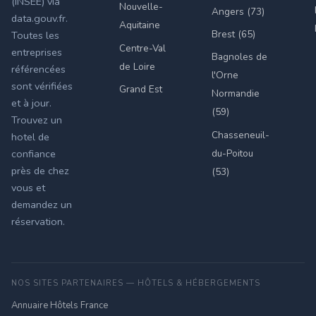
(INSEE) via
Nouvelle-
Angers (73)
data.gouv.fr.
Aquitaine
Brest (65)
Toutes les
Centre-Val
entreprises
Bagnoles de
de Loire
référencées
l'Orne
sont vérifiées
Grand Est
Normandie
et à jour.
(59)
Trouvez un
Chasseneuil-
hotel de
du-Poitou
confiance
près de chez
(53)
vous et
demandez un
réservation.
NOS SITES PARTENAIRES — HÔTELS & HÉBERGEMENTS
Annuaire Hôtels France