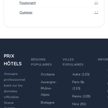
Fouesnant
15
Quimper
12
PRIX
RÉGIONS
VILLES
INFO
HÔTELS
POPULAIRES
POPULAIRES
Annuaire
Occitanie
Autre (120)
professionnel
Auvergne-
Paris 8e
basé sur les
Rhône-
(110)
données
Alpes
Reims (109)
officielles
Bretagne
Sirene
Nice (81)