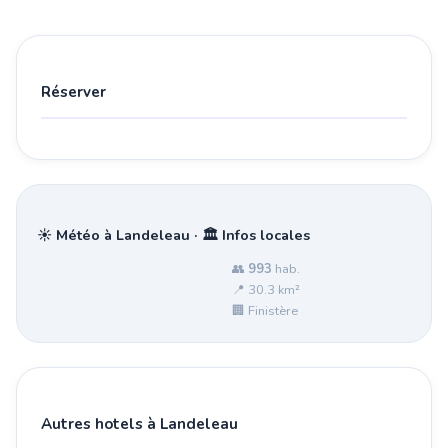
Réserver
☀️ Météo à Landeleau · 🏛️ Infos locales
👥
993
hab.
📍 30.3 km²
🏢 Finistère
Autres hotels à Landeleau