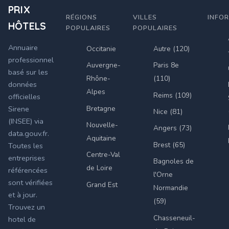
PRIX
RÉGIONS
VILLES
INFO
HÔTELS
POPULAIRES
POPULAIRES
Annuaire
Occitanie
Autre (120)
professionnel
Auvergne-
Paris 8e
basé sur les
Rhône-
(110)
données
Alpes
Reims (109)
officielles
Bretagne
Sirene
Nice (81)
(INSEE) via
Nouvelle-
Angers (73)
data.gouv.fr.
Aquitaine
Brest (65)
Toutes les
Centre-Val
entreprises
Bagnoles de
de Loire
référencées
l'Orne
sont vérifiées
Grand Est
Normandie
et à jour.
(59)
Trouvez un
Chasseneuil-
hotel de