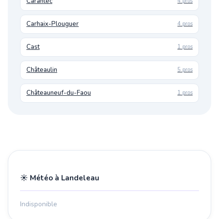
Carantec
4 pros
Carhaix-Plouguer
4 pros
Cast
1 pros
Châteaulin
5 pros
Châteauneuf-du-Faou
1 pros
☀️ Météo à Landeleau
Indisponible