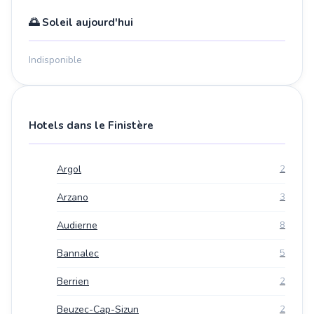
🌅 Soleil aujourd'hui
Indisponible
Hotels dans le Finistère
Argol
2
Arzano
3
Audierne
8
Bannalec
5
Berrien
2
Beuzec-Cap-Sizun
2