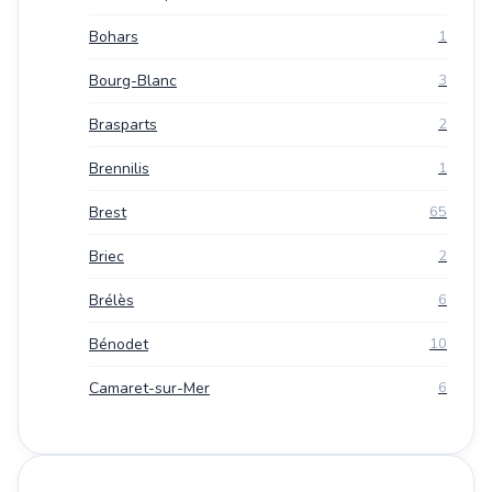
Bohars
1
Bourg-Blanc
3
Brasparts
2
Brennilis
1
Brest
65
Briec
2
Brélès
6
Bénodet
10
Camaret-sur-Mer
6