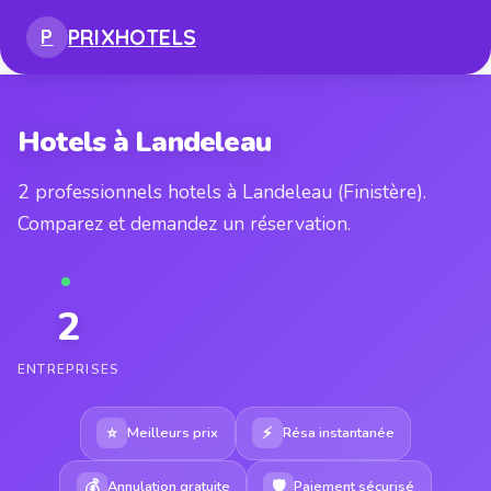
PRIX
HOTELS
P
Hotels à Landeleau
2 professionnels hotels à Landeleau (Finistère).
Comparez et demandez un réservation.
2
ENTREPRISES
⭐
⚡
Meilleurs prix
Résa instantanée
💰
🛡
Annulation gratuite
Paiement sécurisé