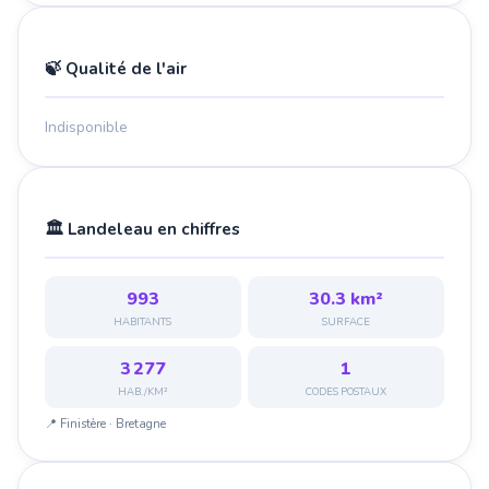
🍃 Qualité de l'air
Indisponible
🏛️ Landeleau en chiffres
993
30.3 km²
HABITANTS
SURFACE
3 277
1
HAB./KM²
CODES POSTAUX
📍 Finistère · Bretagne