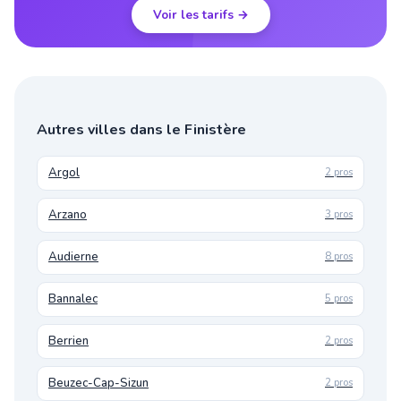
Voir les tarifs →
Autres villes dans le Finistère
Argol
2 pros
Arzano
3 pros
Audierne
8 pros
Bannalec
5 pros
Berrien
2 pros
Beuzec-Cap-Sizun
2 pros