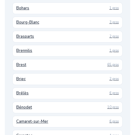
Bohars
1 pros
Bourg-Blanc
3 pros
Brasparts
2 pros
Brennilis
1 pros
Brest
65 pros
Briec
2 pros
Brélès
6 pros
Bénodet
10 pros
Camaret-sur-Mer
6 pros