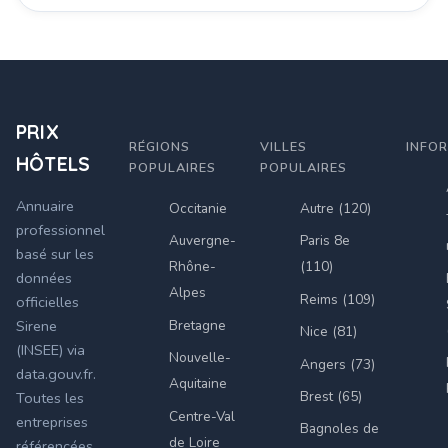
PRIX
RÉGIONS
VILLES
INFO
HÔTELS
POPULAIRES
POPULAIRES
Annuaire
Occitanie
Autre (120)
professionnel
Auvergne-
Paris 8e
basé sur les
Rhône-
(110)
données
Alpes
Reims (109)
officielles
Bretagne
Sirene
Nice (81)
(INSEE) via
Nouvelle-
Angers (73)
data.gouv.fr.
Aquitaine
Brest (65)
Toutes les
Centre-Val
entreprises
Bagnoles de
de Loire
référencées