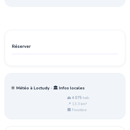
Réserver
☀️ Météo à Loctudy · 🏛️ Infos locales
👥
4 075
hab.
📍 13.3 km²
🏢 Finistère