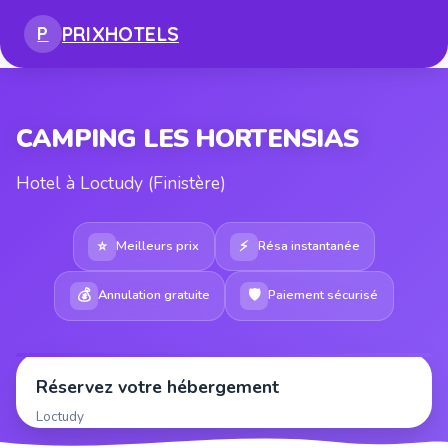
PRIX
HOTELS
P
CAMPING LES HORTENSIAS
Hotel à Loctudy (Finistère)
⭐
⚡
Meilleurs prix
Résa instantanée
💰
🛡
Annulation gratuite
Paiement sécurisé
Réservez votre hébergement
Loctudy