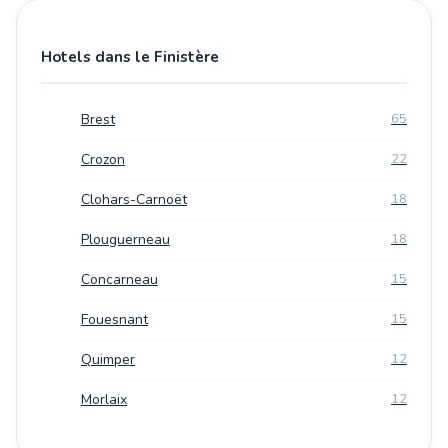
Hotels dans le Finistère
Brest
65
Crozon
22
Clohars-Carnoët
18
Plouguerneau
18
Concarneau
15
Fouesnant
15
Quimper
12
Morlaix
12