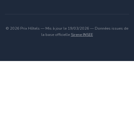
© 2026 Prix Hôtels — Mis à jour le 19/03/2026 — Données issues de
la base officielle
Sirene INSEE