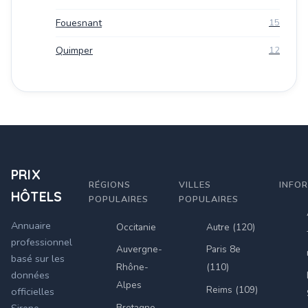
Fouesnant
15
Quimper
12
PRIX
RÉGIONS
VILLES
INFO
HÔTELS
POPULAIRES
POPULAIRES
Annuaire
Occitanie
Autre (120)
professionnel
Auvergne-
Paris 8e
basé sur les
Rhône-
(110)
données
Alpes
Reims (109)
officielles
Bretagne