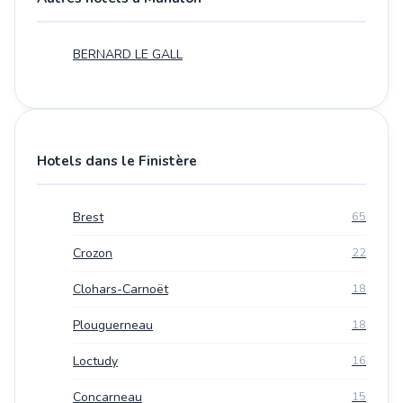
BERNARD LE GALL
Hotels dans le Finistère
Brest
65
Crozon
22
Clohars-Carnoët
18
Plouguerneau
18
Loctudy
16
Concarneau
15