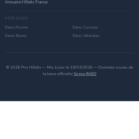
Annuaire Hôtels France
VOIR AUSSI
Devis Piscine
Devis Cuisines
Devis Stores
Devis Vérandas
© 2026 Prix Hôtels — Mis à jour le 19/03/2026 — Données issues de
la base officielle
Sirene INSEE