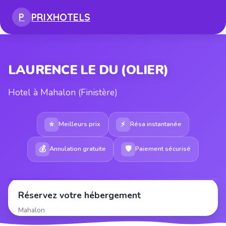
PRIX
HOTELS
P
LAURENCE LE DU (OLIER)
Hotel à Mahalon (Finistère)
⭐
⚡
Meilleurs prix
Résa instantanée
💰
🛡
Annulation gratuite
Paiement sécurisé
Réservez votre hébergement
Mahalon