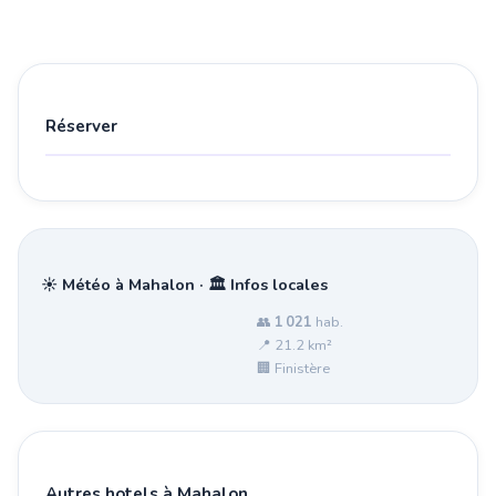
Réserver
☀️ Météo à Mahalon · 🏛️ Infos locales
👥
1 021
hab.
📍 21.2 km²
🏢 Finistère
Autres hotels à Mahalon