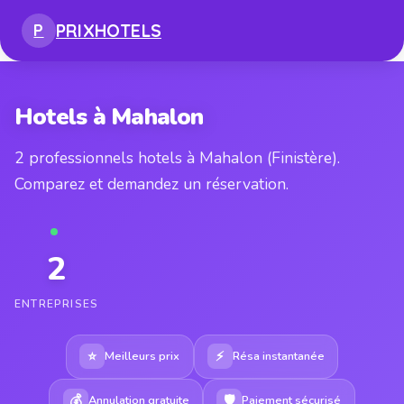
PRIX
HOTELS
P
Hotels à Mahalon
2 professionnels hotels à Mahalon (Finistère).
Comparez et demandez un réservation.
2
ENTREPRISES
⭐
⚡
Meilleurs prix
Résa instantanée
💰
🛡
Annulation gratuite
Paiement sécurisé