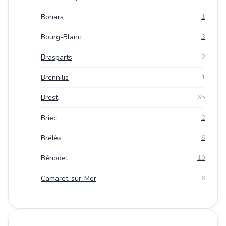
Bohars
1
Bourg-Blanc
3
Brasparts
2
Brennilis
1
Brest
65
Briec
2
Brélès
6
Bénodet
10
Camaret-sur-Mer
6