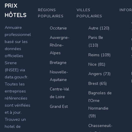
PRIX
RÉGIONS
VILLES
INFO
HÔTELS
POPULAIRES
POPULAIRES
Annuaire
Occitanie
Autre (120)
professionnel
Auvergne-
Paris 8e
basé sur les
Rhône-
(110)
données
Alpes
Reims (109)
officielles
Bretagne
Sirene
Nice (81)
(INSEE) via
Nouvelle-
Angers (73)
data.gouv.fr.
Aquitaine
Brest (65)
Toutes les
Centre-Val
entreprises
Bagnoles de
de Loire
référencées
l'Orne
sont vérifiées
Grand Est
Normandie
et à jour.
(59)
Trouvez un
Chasseneuil-
hotel de