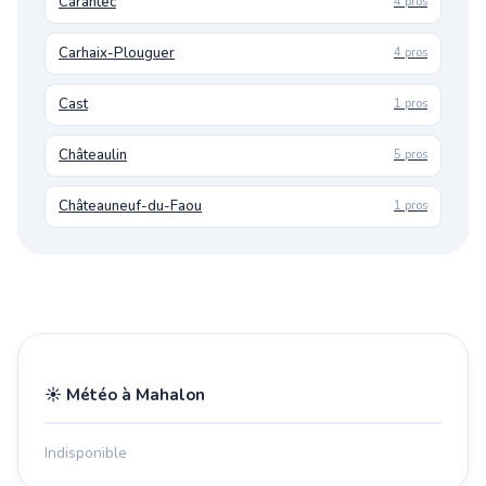
Carantec
4 pros
Carhaix-Plouguer
4 pros
Cast
1 pros
Châteaulin
5 pros
Châteauneuf-du-Faou
1 pros
☀️ Météo à Mahalon
Indisponible