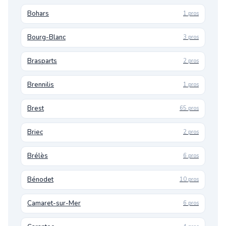
Bohars
1 pros
Bourg-Blanc
3 pros
Brasparts
2 pros
Brennilis
1 pros
Brest
65 pros
Briec
2 pros
Brélès
6 pros
Bénodet
10 pros
Camaret-sur-Mer
6 pros