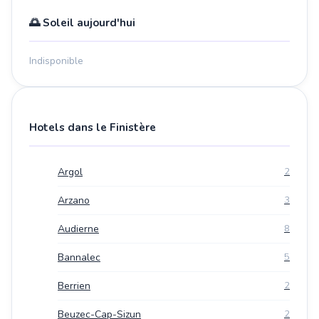
🌅 Soleil aujourd'hui
Indisponible
Hotels dans le Finistère
Argol
2
Arzano
3
Audierne
8
Bannalec
5
Berrien
2
Beuzec-Cap-Sizun
2