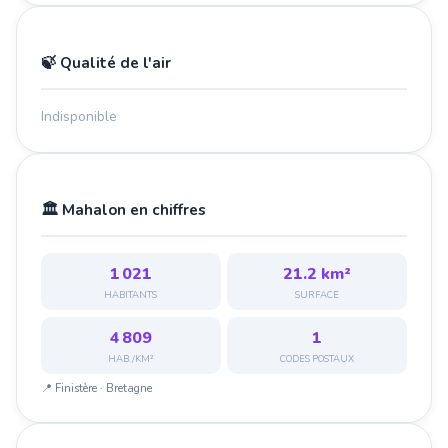
🍃 Qualité de l'air
Indisponible
🏛️ Mahalon en chiffres
1 021
21.2 km²
HABITANTS
SURFACE
4 809
1
HAB./KM²
CODES POSTAUX
📍 Finistère · Bretagne