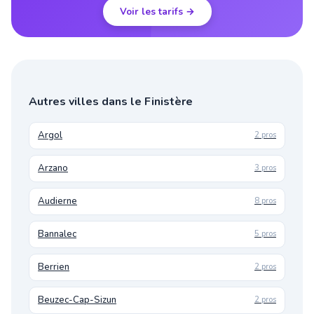
Voir les tarifs →
Autres villes dans le Finistère
Argol
2 pros
Arzano
3 pros
Audierne
8 pros
Bannalec
5 pros
Berrien
2 pros
Beuzec-Cap-Sizun
2 pros