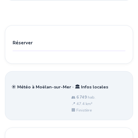
Réserver
☀️ Météo à Moëlan-sur-Mer · 🏛️ Infos locales
👥
6 749
hab.
📍 47.4 km²
🏢 Finistère