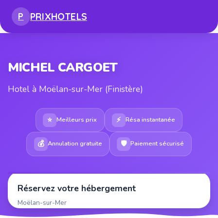
PRIX
HOTELS
P
MICHEL CARGOET
Hotel à Moëlan-sur-Mer (Finistère)
⭐
⚡
Meilleurs prix
Résa instantanée
💰
🛡
Annulation gratuite
Paiement sécurisé
Réservez votre hébergement
Moëlan-sur-Mer