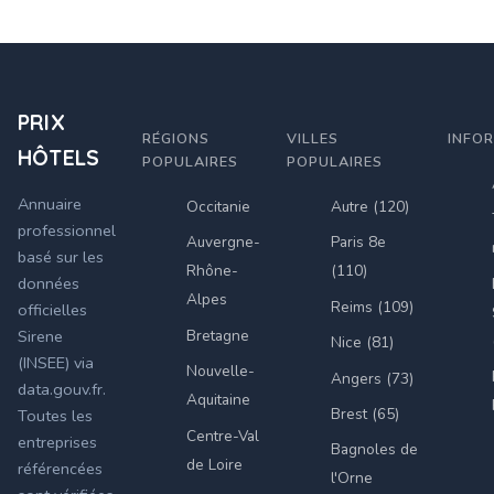
PRIX
RÉGIONS
VILLES
INFO
HÔTELS
POPULAIRES
POPULAIRES
Annuaire
Occitanie
Autre (120)
professionnel
Auvergne-
Paris 8e
basé sur les
Rhône-
(110)
données
Alpes
Reims (109)
officielles
Bretagne
Sirene
Nice (81)
(INSEE) via
Nouvelle-
Angers (73)
data.gouv.fr.
Aquitaine
Brest (65)
Toutes les
Centre-Val
entreprises
Bagnoles de
de Loire
référencées
l'Orne