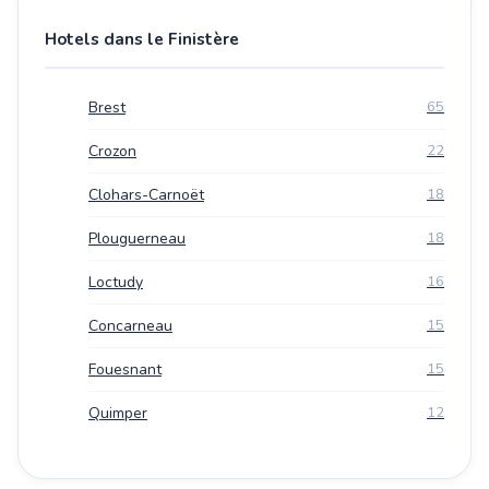
Hotels dans le Finistère
Brest
65
Crozon
22
Clohars-Carnoët
18
Plouguerneau
18
Loctudy
16
Concarneau
15
Fouesnant
15
Quimper
12