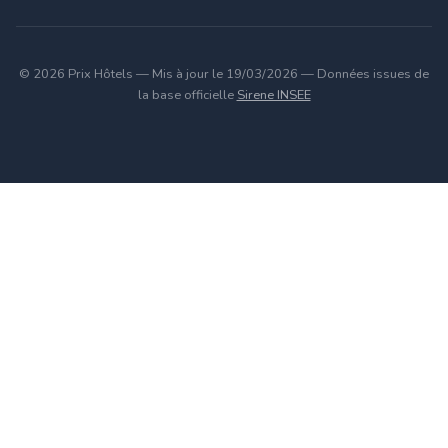
© 2026 Prix Hôtels — Mis à jour le 19/03/2026 — Données issues de
la base officielle
Sirene INSEE