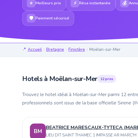
⭐
⚡
💰
Meilleurs prix
Résa instantanée
Annul
🛡
Paiement sécurisé
Accueil
Bretagne
Finistère
Moëlan-sur-Mer
Hotels à Moëlan-sur-Mer
12 pros
Trouvez le hotel idéal à Moëlan-sur-Mer parmi 12 entre
professionnels sont issus de la base officielle Sirene (
BEATRICE MARESCAUX-TYTECA (MAR
BM
LIEU DIT SAINT THAMEC 1 IMPASSE AR MARC'