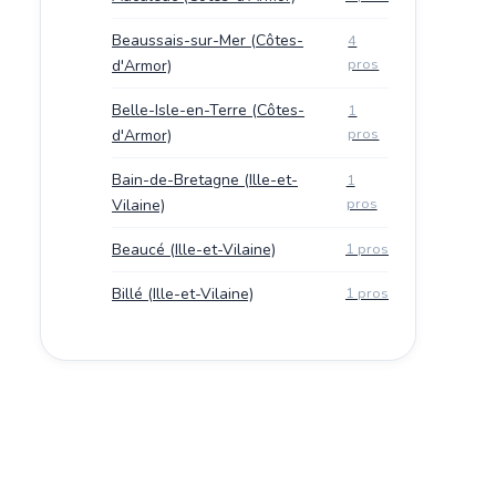
Beaussais-sur-Mer (Côtes-
4
pros
d'Armor)
Belle-Isle-en-Terre (Côtes-
1
pros
d'Armor)
Bain-de-Bretagne (Ille-et-
1
pros
Vilaine)
Beaucé (Ille-et-Vilaine)
1 pros
Billé (Ille-et-Vilaine)
1 pros