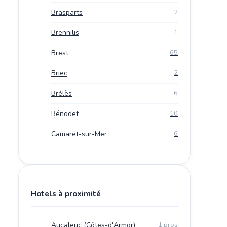
Brasparts
2
Brennilis
1
Brest
65
Briec
2
Brélès
6
Bénodet
10
Camaret-sur-Mer
6
Hotels à proximité
Aucaleuc (Côtes-d'Armor)
1 pros