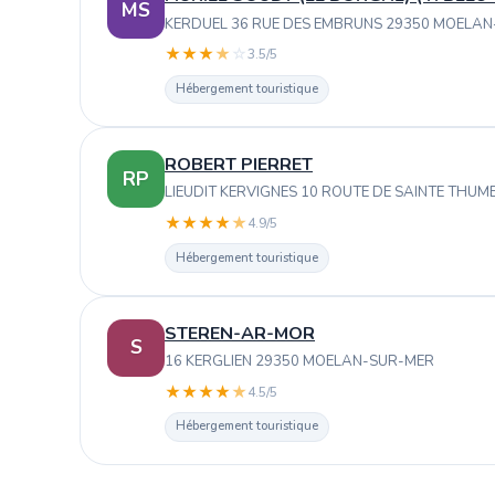
MS
KERDUEL 36 RUE DES EMBRUNS 29350 MOELA
★
★
★
★
☆
3.5/5
Hébergement touristique
ROBERT PIERRET
RP
LIEUDIT KERVIGNES 10 ROUTE DE SAINTE THU
★
★
★
★
★
4.9/5
Hébergement touristique
STEREN-AR-MOR
S
16 KERGLIEN 29350 MOELAN-SUR-MER
★
★
★
★
★
4.5/5
Hébergement touristique