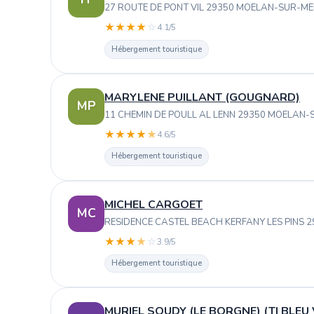
27 ROUTE DE PONT VIL 29350 MOELAN-SUR-M
★
★
★
★
☆
4.1/5
Hébergement touristique
MARYLENE PUILLANT (GOUGNARD)
MP
11 CHEMIN DE POULL AL LENN 29350 MOELAN
★
★
★
★
★
4.6/5
Hébergement touristique
MICHEL CARGOET
MC
RESIDENCE CASTEL BEACH KERFANY LES PINS 
★
★
★
★
☆
3.9/5
Hébergement touristique
MURIEL SOUDY (LE BORGNE) (TI BLEU