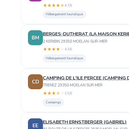
★
★
★
★
★
4.7/5
Hébergement touristique
BERGES-DUTHERAT (LA MAISON KERIB
BM
2 KERIBIN 29350 MOELAN-SUR-MER
★
★
★
★
☆
4.3/5
Hébergement touristique
CAMPING DE L'ILE PERCEE (CAMPING D
CD
TRENEZ 29350 MOELAN SUR MER
★
★
★
★
☆
3.5/5
Campings
ELISABETH ERNSTBERGER (GABRIEL)
EE