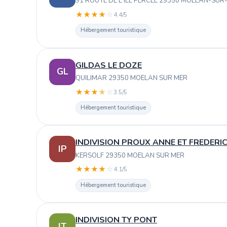
91 ROUTE DE L'ILE PERCEE 29350 MOELAN-SUR
★
★
★
★
☆
4.4/5
Hébergement touristique
GILDAS LE DOZE
GL
QUILIMAR 29350 MOELAN SUR MER
★
★
★
★
☆
3.5/5
Hébergement touristique
INDIVISION PROUX ANNE ET FREDERI
IP
KERSOLF 29350 MOELAN SUR MER
★
★
★
★
☆
4.1/5
Hébergement touristique
INDIVISION TY PONT
IT