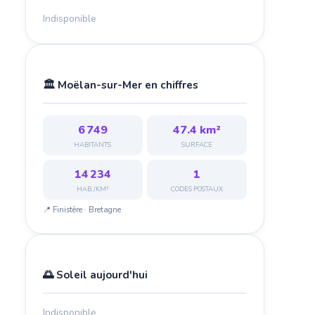
Indisponible
🏛️ Moëlan-sur-Mer en chiffres
6 749
47.4 km²
HABITANTS
SURFACE
14 234
1
HAB./KM²
CODES POSTAUX
📍 Finistère · Bretagne
🌅 Soleil aujourd'hui
Indisponible