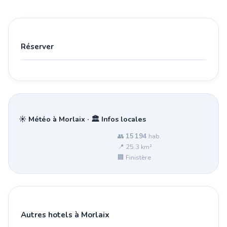
Réserver
☀️ Météo à Morlaix · 🏛️ Infos locales
👥
15 194
hab.
📍 25.3 km²
🏢 Finistère
Autres hotels à Morlaix