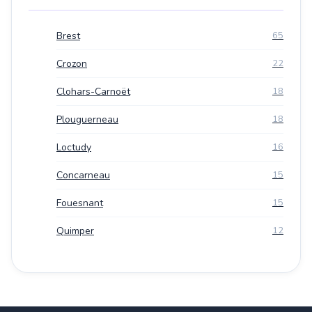
Brest
65
Crozon
22
Clohars-Carnoët
18
Plouguerneau
18
Loctudy
16
Concarneau
15
Fouesnant
15
Quimper
12