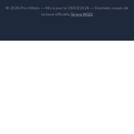
© 2026 Prix Hôtels — Mis à jour le 19/03/2026 — Données issues de
la base officielle
Sirene INSEE