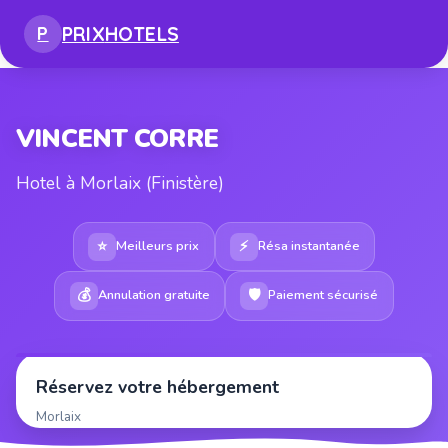
PRIX
HOTELS
P
VINCENT CORRE
Hotel à Morlaix (Finistère)
⭐
⚡
Meilleurs prix
Résa instantanée
💰
🛡
Annulation gratuite
Paiement sécurisé
Réservez votre hébergement
Morlaix