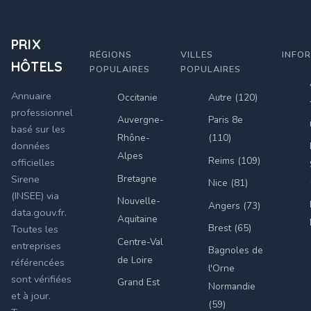
PRIX
RÉGIONS
VILLES
INFO
HÔTELS
POPULAIRES
POPULAIRES
Annuaire
Occitanie
Autre (120)
professionnel
Auvergne-
Paris 8e
basé sur les
Rhône-
(110)
données
Alpes
Reims (109)
officielles
Bretagne
Sirene
Nice (81)
(INSEE) via
Nouvelle-
Angers (73)
data.gouv.fr.
Aquitaine
Brest (65)
Toutes les
Centre-Val
entreprises
Bagnoles de
de Loire
référencées
l'Orne
sont vérifiées
Grand Est
Normandie
et à jour.
(59)