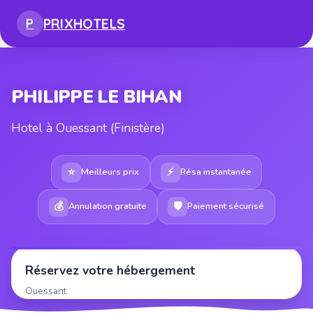
PRIX
HOTELS
P
PHILIPPE LE BIHAN
Hotel à Ouessant (Finistère)
⭐
⚡
Meilleurs prix
Résa instantanée
💰
🛡
Annulation gratuite
Paiement sécurisé
Réservez votre hébergement
Ouessant