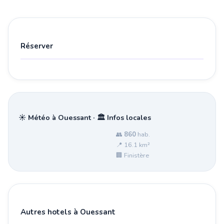
Réserver
☀️ Météo à Ouessant · 🏛️ Infos locales
👥
860
hab.
📍 16.1 km²
🏢 Finistère
Autres hotels à Ouessant