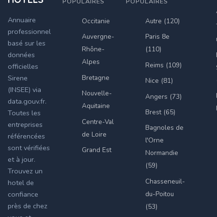
POPULAIRES
POPULAIRES
Annuaire
Occitanie
Autre (120)
professionnel
Auvergne-
Paris 8e
basé sur les
Rhône-
(110)
données
Alpes
Reims (109)
officielles
Bretagne
Sirene
Nice (81)
(INSEE) via
Nouvelle-
Angers (73)
data.gouv.fr.
Aquitaine
Brest (65)
Toutes les
Centre-Val
entreprises
Bagnoles de
de Loire
référencées
l'Orne
sont vérifiées
Grand Est
Normandie
et à jour.
(59)
Trouvez un
Chasseneuil-
hotel de
du-Poitou
confiance
près de chez
(53)