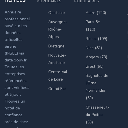
POPULAIRES
POPULAIRES
Annuaire
Occitanie
Autre (120)
professionnel
Auvergne-
Paris 8e
basé sur les
Rhône-
(110)
données
Alpes
Reims (109)
officielles
Bretagne
Sirene
Nice (81)
(INSEE) via
Nouvelle-
Angers (73)
data.gouv.fr.
Aquitaine
Brest (65)
Toutes les
Centre-Val
entreprises
Bagnoles de
de Loire
référencées
l'Orne
sont vérifiées
Grand Est
Normandie
et à jour.
(59)
Trouvez un
Chasseneuil-
hotel de
du-Poitou
confiance
près de chez
(53)