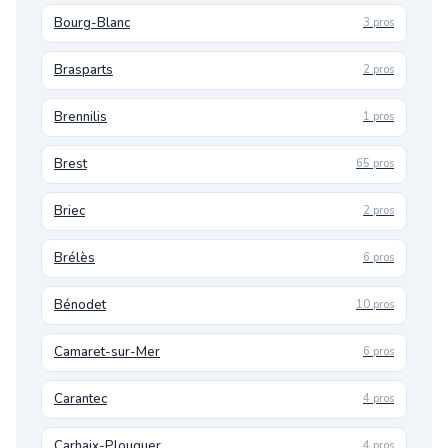
Bourg-Blanc
3 pros
Brasparts
2 pros
Brennilis
1 pros
Brest
65 pros
Briec
2 pros
Brélès
6 pros
Bénodet
10 pros
Camaret-sur-Mer
6 pros
Carantec
4 pros
Carhaix-Plouguer
4 pros