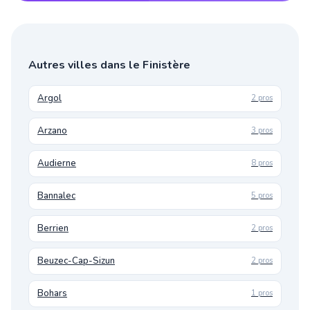
Autres villes dans le Finistère
Argol
2 pros
Arzano
3 pros
Audierne
8 pros
Bannalec
5 pros
Berrien
2 pros
Beuzec-Cap-Sizun
2 pros
Bohars
1 pros