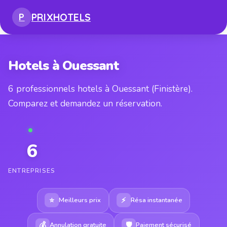
PRIX
HOTELS
P
Hotels à Ouessant
6 professionnels hotels à Ouessant (Finistère).
Comparez et demandez un réservation.
6
ENTREPRISES
⭐
⚡
Meilleurs prix
Résa instantanée
💰
🛡
Annulation gratuite
Paiement sécurisé