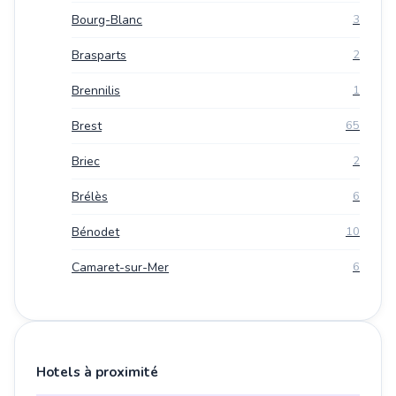
Bourg-Blanc
3
Brasparts
2
Brennilis
1
Brest
65
Briec
2
Brélès
6
Bénodet
10
Camaret-sur-Mer
6
Hotels à proximité