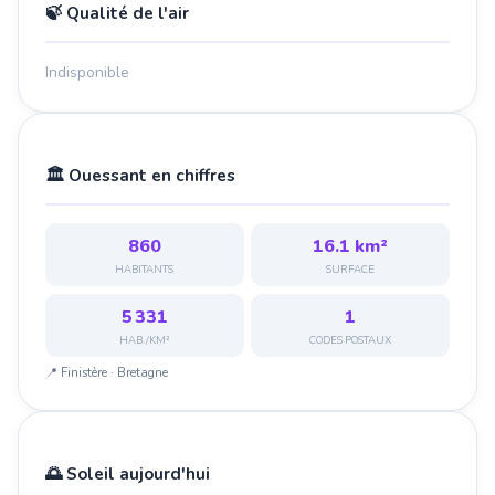
🍃 Qualité de l'air
Indisponible
🏛️ Ouessant en chiffres
860
16.1 km²
HABITANTS
SURFACE
5 331
1
HAB./KM²
CODES POSTAUX
📍 Finistère · Bretagne
🌅 Soleil aujourd'hui