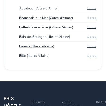
Aucaleuc (Côtes-d'Armor)
1 pros
Beaussais-sur-Mer (Côtes-d'Armor)
4 pros
Belle-Isle-en-Terre (Côtes-d'Armor)
1 pros
Bain-de-Bretagne (Ille-et-Vilaine)
1 pros
Beaucé (Ille-et-Vilaine)
1 pros
Billé (Ille-et-Vilaine)
1 pros
PRIX
RÉGIONS
VILLES
INFO
HÔTELS