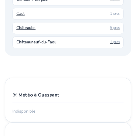
Cast
1 pros
Châteaulin
5 pros
Châteauneuf-du-Faou
1 pros
☀️ Météo à Ouessant
Indisponible