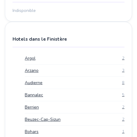
Indisponible
Hotels dans le Finistère
Argol
2
Arzano
3
Audierne
8
Bannalec
5
Berrien
2
Beuzec-Cap-Sizun
2
Bohars
1