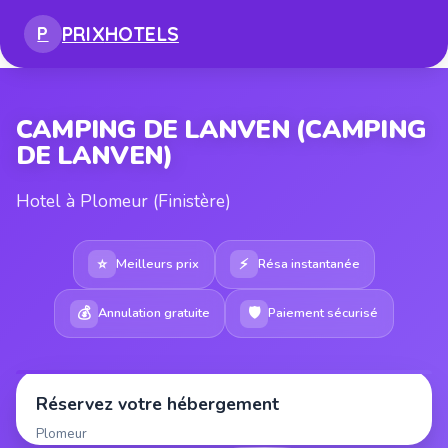
PRIX
HOTELS
P
CAMPING DE LANVEN (CAMPING
DE LANVEN)
Hotel à Plomeur (Finistère)
⭐
⚡
Meilleurs prix
Résa instantanée
💰
🛡
Annulation gratuite
Paiement sécurisé
Réservez votre hébergement
Plomeur