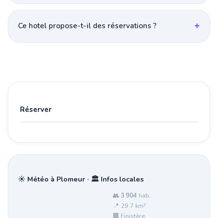
Ce hotel propose-t-il des réservations ?
Réserver
☀️ Météo à Plomeur · 🏛️ Infos locales
👥
3 904
hab.
📍 29.7 km²
🏢 Finistère