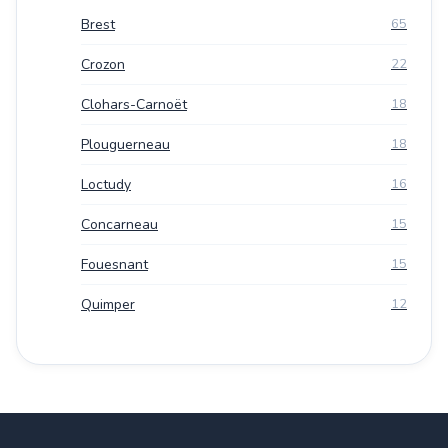
Brest
65
Crozon
22
Clohars-Carnoët
18
Plouguerneau
18
Loctudy
16
Concarneau
15
Fouesnant
15
Quimper
12