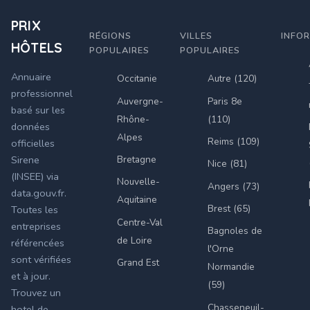
PRIX
RÉGIONS
VILLES
INFO
HÔTELS
POPULAIRES
POPULAIRES
Annuaire
Occitanie
Autre (120)
professionnel
Auvergne-
Paris 8e
basé sur les
Rhône-
(110)
données
Alpes
Reims (109)
officielles
Bretagne
Sirene
Nice (81)
(INSEE) via
Nouvelle-
Angers (73)
data.gouv.fr.
Aquitaine
Brest (65)
Toutes les
Centre-Val
entreprises
Bagnoles de
de Loire
référencées
l'Orne
sont vérifiées
Grand Est
Normandie
et à jour.
(59)
Trouvez un
Chasseneuil-
hotel de