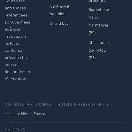
Brest (65)
Toutes les
Centre-Val
entreprises
Bagnoles de
de Loire
référencées
l'Orne
sont vérifiées
Grand Est
Normandie
et à jour.
(59)
Trouvez un
Chasseneuil-
hotel de
du-Poitou
confiance
près de chez
(53)
vous et
demandez un
réservation.
NOS SITES PARTENAIRES — HÔTELS & HÉBERGEMENTS
Annuaire Hôtels France
VOIR AUSSI