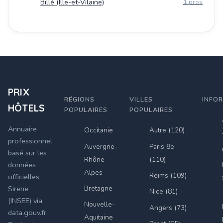
Billé (Ille-et-Vilaine)
1 pros
PRIX
RÉGIONS
VILLES
INFO
HÔTELS
POPULAIRES
POPULAIRES
Annuaire
Occitanie
Autre (120)
professionnel
Auvergne-
Paris 8e
basé sur les
Rhône-
(110)
données
Alpes
Reims (109)
officielles
Bretagne
Sirene
Nice (81)
(INSEE) via
Nouvelle-
Angers (73)
data.gouv.fr.
Aquitaine