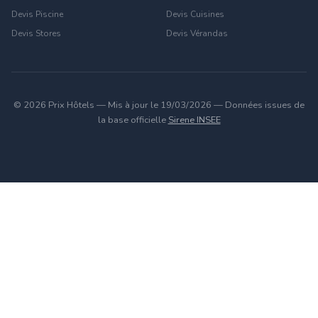
Devis Piscine
Devis Cuisines
Devis Stores
Devis Vérandas
© 2026 Prix Hôtels — Mis à jour le 19/03/2026 — Données issues de
la base officielle
Sirene INSEE