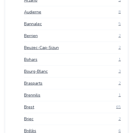
Arzano
Audierne
8
Bannalec
5
Berrien
2
Beuzec-Cap-Sizun
2
Bohars
1
Bourg-Blanc
3
Brasparts
2
Brennilis
1
Brest
65
Briec
2
Brélès
6