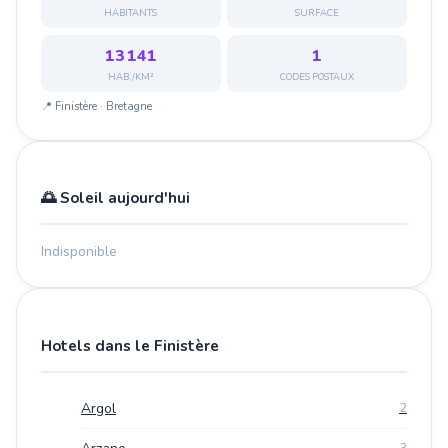
HABITANTS
SURFACE
13 141
1
HAB./KM²
CODES POSTAUX
📍 Finistère · Bretagne
🌅 Soleil aujourd'hui
Indisponible
Hotels dans le Finistère
Argol
2
3