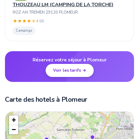
THOUZEAU LM (CAMPING DE LA TORCHE)
ROZ AN TREMEN 29120 PLOMEUR
★
★
★
★
★
4.9/5
Campings
Réservez votre séjour à Plomeur
Voir les tarifs →
Carte des hotels à Plomeur
+
−