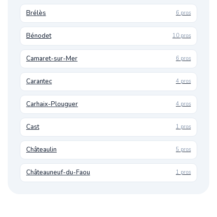
Brélès
6 pros
Bénodet
10 pros
Camaret-sur-Mer
6 pros
Carantec
4 pros
Carhaix-Plouguer
4 pros
Cast
1 pros
Châteaulin
5 pros
Châteauneuf-du-Faou
1 pros