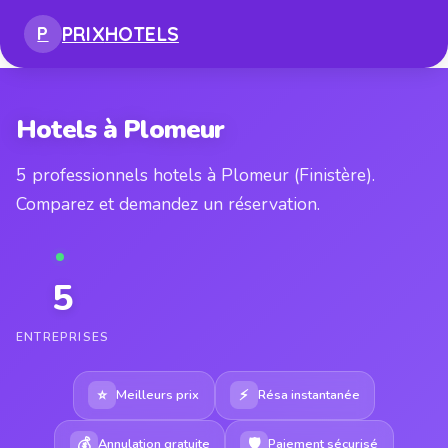
PRIX
HOTELS
P
Hotels à Plomeur
5 professionnels hotels à Plomeur (Finistère).
Comparez et demandez un réservation.
5
ENTREPRISES
⭐
⚡
Meilleurs prix
Résa instantanée
💰
🛡
Annulation gratuite
Paiement sécurisé