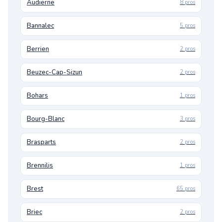
Audierne
8 pros
Bannalec
5 pros
Berrien
2 pros
Beuzec-Cap-Sizun
2 pros
Bohars
1 pros
Bourg-Blanc
3 pros
Brasparts
2 pros
Brennilis
1 pros
Brest
65 pros
Briec
2 pros