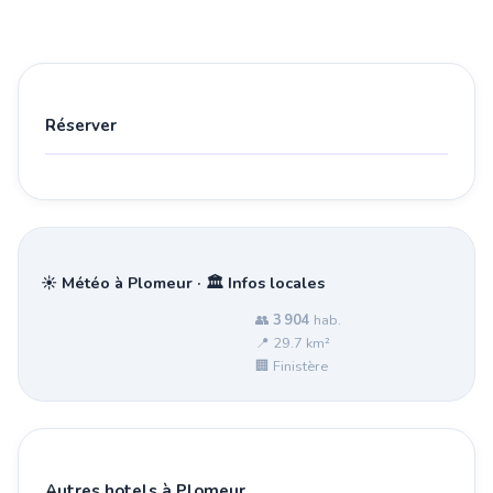
Réserver
☀️ Météo à Plomeur · 🏛️ Infos locales
👥
3 904
hab.
📍 29.7 km²
🏢 Finistère
Autres hotels à Plomeur