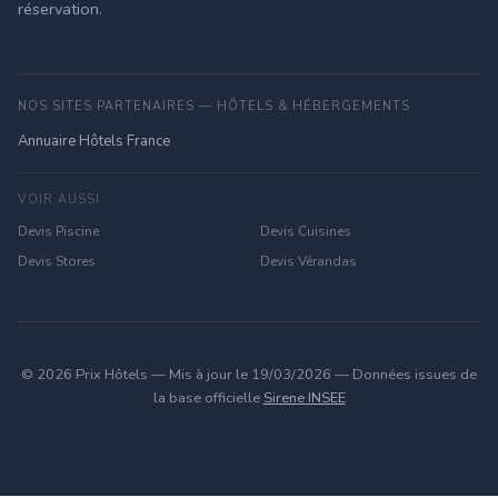
réservation.
NOS SITES PARTENAIRES — HÔTELS & HÉBERGEMENTS
Annuaire Hôtels France
VOIR AUSSI
Devis Piscine
Devis Cuisines
Devis Stores
Devis Vérandas
© 2026 Prix Hôtels — Mis à jour le 19/03/2026 — Données issues de
la base officielle
Sirene INSEE