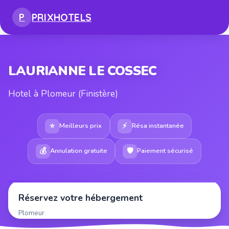
PRIX
HOTELS
P
LAURIANNE LE COSSEC
Hotel à Plomeur (Finistère)
⭐
⚡
Meilleurs prix
Résa instantanée
💰
🛡
Annulation gratuite
Paiement sécurisé
Réservez votre hébergement
Plomeur