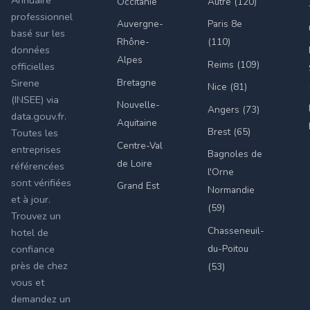
Annuaire
Occitanie
Autre (120)
professionnel
Auvergne-
Paris 8e
basé sur les
Rhône-
(110)
données
Alpes
Reims (109)
officielles
Bretagne
Sirene
Nice (81)
(INSEE) via
Nouvelle-
Angers (73)
data.gouv.fr.
Aquitaine
Brest (65)
Toutes les
Centre-Val
entreprises
Bagnoles de
de Loire
référencées
l'Orne
sont vérifiées
Grand Est
Normandie
et à jour.
(59)
Trouvez un
Chasseneuil-
hotel de
du-Poitou
confiance
près de chez
(53)
vous et
demandez un