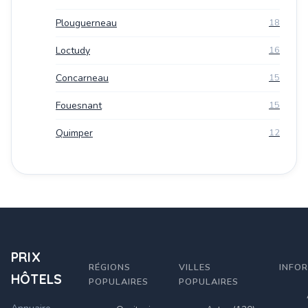
Plouguerneau
18
Loctudy
16
Concarneau
15
Fouesnant
15
Quimper
12
PRIX
RÉGIONS
VILLES
INFO
HÔTELS
POPULAIRES
POPULAIRES