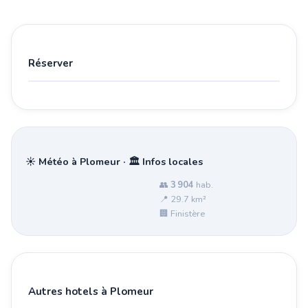
Réserver
☀️ Météo à Plomeur · 🏛️ Infos locales
👥
3 904
hab.
📍 29.7 km²
🏢 Finistère
Autres hotels à Plomeur