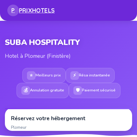
PRIX
HOTELS
P
SUBA HOSPITALITY
Hotel à Plomeur (Finistère)
⭐
⚡
Meilleurs prix
Résa instantanée
💰
🛡
Annulation gratuite
Paiement sécurisé
Réservez votre hébergement
Plomeur