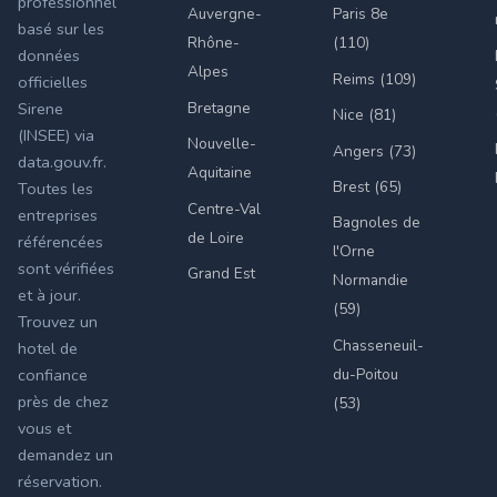
professionnel
Auvergne-
Paris 8e
basé sur les
Rhône-
(110)
données
Alpes
Reims (109)
officielles
Bretagne
Sirene
Nice (81)
(INSEE) via
Nouvelle-
Angers (73)
data.gouv.fr.
Aquitaine
Brest (65)
Toutes les
Centre-Val
entreprises
Bagnoles de
de Loire
référencées
l'Orne
sont vérifiées
Grand Est
Normandie
et à jour.
(59)
Trouvez un
Chasseneuil-
hotel de
du-Poitou
confiance
près de chez
(53)
vous et
demandez un
réservation.