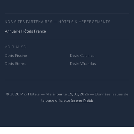
NOS SITES PARTENAIRES — HÔTELS & HÉBERGEMENTS
Annuaire Hôtels France
VOIR AUSSI
Devis Piscine
Devis Cuisines
Devis Stores
Devis Vérandas
© 2026 Prix Hôtels — Mis à jour le 19/03/2026 — Données issues de
la base officielle
Sirene INSEE