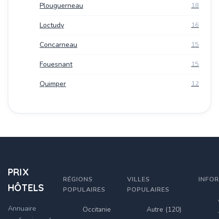
Plouguerneau
18
Loctudy
16
Concarneau
15
Fouesnant
15
Quimper
12
PRIX
RÉGIONS
VILLES
INFO
HÔTELS
POPULAIRES
POPULAIRES
Annuaire
Occitanie
Autre (120)