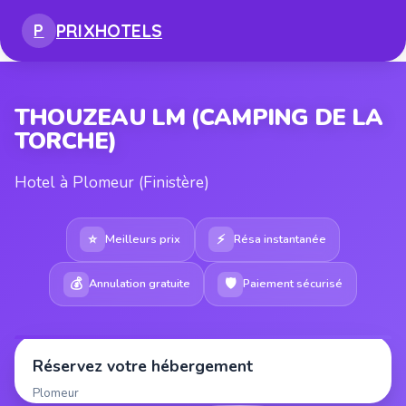
PRIX
HOTELS
P
THOUZEAU LM (CAMPING DE LA
TORCHE)
Hotel à Plomeur (Finistère)
⭐
⚡
Meilleurs prix
Résa instantanée
💰
🛡
Annulation gratuite
Paiement sécurisé
Réservez votre hébergement
Plomeur