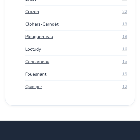
Crozon
22
Clohars-Carnoët
18
Plouguerneau
18
Loctudy
16
Concarneau
15
Fouesnant
15
Quimper
12