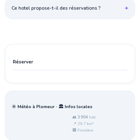
Ce hotel propose-t-il des réservations ?
Réserver
☀️ Météo à Plomeur · 🏛️ Infos locales
👥
3 904
hab.
📍 29.7 km²
🏢 Finistère