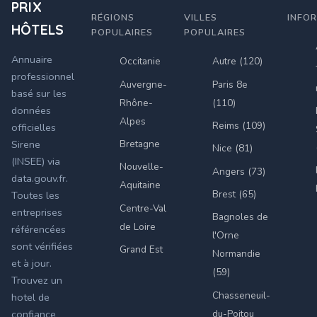
PRIX
RÉGIONS
VILLES
INFO
HÔTELS
POPULAIRES
POPULAIRES
Annuaire
Occitanie
Autre (120)
professionnel
Auvergne-
Paris 8e
basé sur les
Rhône-
(110)
données
Alpes
Reims (109)
officielles
Bretagne
Sirene
Nice (81)
(INSEE) via
Nouvelle-
Angers (73)
data.gouv.fr.
Aquitaine
Brest (65)
Toutes les
Centre-Val
entreprises
Bagnoles de
de Loire
référencées
l'Orne
sont vérifiées
Grand Est
Normandie
et à jour.
(59)
Trouvez un
Chasseneuil-
hotel de
du-Poitou
confiance