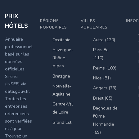
PRIX
RÉGIONS
VILLES
INFO
HÔTELS
POPULAIRES
POPULAIRES
Annuaire
Occitanie
Autre (120)
professionnel
Auvergne-
Paris 8e
basé sur les
Rhône-
(110)
données
Alpes
Reims (109)
officielles
Bretagne
Sirene
Nice (81)
(INSEE) via
Nouvelle-
Angers (73)
data.gouv.fr.
Aquitaine
Brest (65)
Toutes les
Centre-Val
entreprises
Bagnoles de
de Loire
référencées
l'Orne
sont vérifiées
Grand Est
Normandie
et à jour.
(59)
Trouvez un