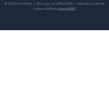
© 2026 Prix Hôtels — Mis à jour le 19/03/2026 — Données issues de
la base officielle
Sirene INSEE