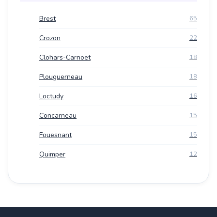
Brest
65
Crozon
22
Clohars-Carnoët
18
Plouguerneau
18
Loctudy
16
Concarneau
15
Fouesnant
15
Quimper
12