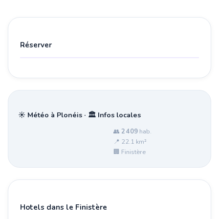
Réserver
☀️ Météo à Plonéis · 🏛️ Infos locales
👥
2 409
hab.
📍 22.1 km²
🏢 Finistère
Hotels dans le Finistère