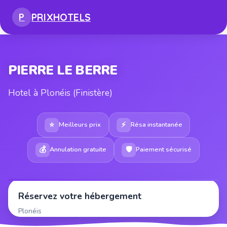
PRIX
HOTELS
P
PIERRE LE BERRE
Hotel à Plonéis (Finistère)
⭐
⚡
Meilleurs prix
Résa instantanée
💰
🛡
Annulation gratuite
Paiement sécurisé
Réservez votre hébergement
Plonéis