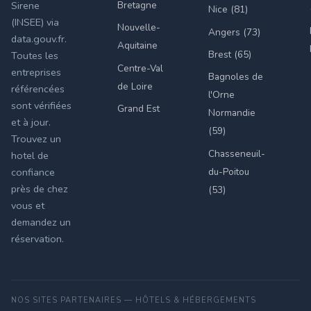
Bretagne
Sirene
Nice (81)
(INSEE) via
Nouvelle-
Angers (73)
data.gouv.fr.
Aquitaine
Brest (65)
Toutes les
Centre-Val
entreprises
Bagnoles de
de Loire
référencées
l'Orne
sont vérifiées
Grand Est
Normandie
et à jour.
(59)
Trouvez un
Chasseneuil-
hotel de
du-Poitou
confiance
près de chez
(53)
vous et
demandez un
réservation.
NOS SITES PARTENAIRES — HÔTELS & HÉBERGEMENTS