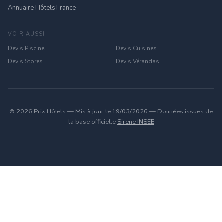
Annuaire Hôtels France
VOIR AUSSI
Devis Piscine
Devis Cuisines
Devis Stores
Devis Vérandas
© 2026 Prix Hôtels — Mis à jour le 19/03/2026 — Données issues de
la base officielle
Sirene INSEE