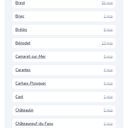
Brest
65 pros
Briec
2 pros
Brélès
6 pros
Bénodet
10 pros
Camaret-sur-Mer
6 pros
Carantec
4 pros
Carhaix-Plouguer
4 pros
Cast
1 pros
Châteaulin
5 pros
Châteauneuf-du-Faou
1 pros