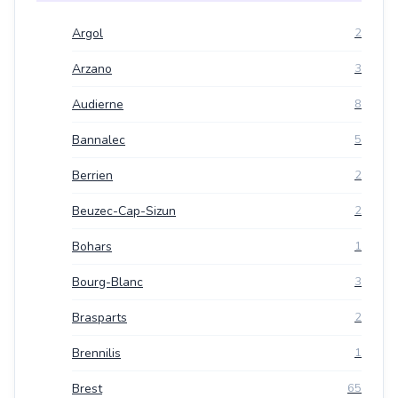
Argol
2
Arzano
3
Audierne
8
Bannalec
5
Berrien
2
Beuzec-Cap-Sizun
2
Bohars
1
Bourg-Blanc
3
Brasparts
2
Brennilis
1
Brest
65