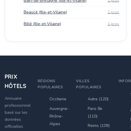
Bain-de-Bretagne (Ille-et-Vilaine)
1 pros
Beaucé (Ille-et-Vilaine)
1 pros
Billé (Ille-et-Vilaine)
1 pros
PRIX
RÉGIONS
VILLES
INFO
HÔTELS
POPULAIRES
POPULAIRES
Annuaire
Occitanie
Autre (120)
professionnel
Auvergne-
Paris 8e
basé sur les
Rhône-
(110)
données
Alpes
Reims (109)
officielles