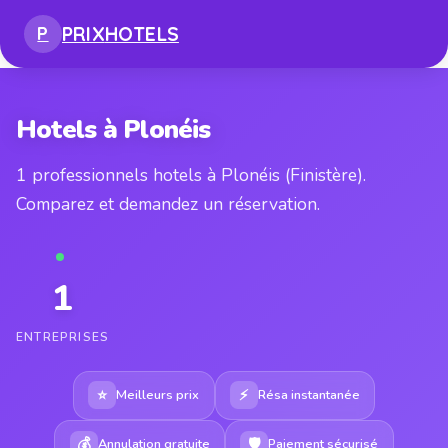
PRIX
HOTELS
P
Hotels à Plonéis
1 professionnels hotels à Plonéis (Finistère).
Comparez et demandez un réservation.
1
ENTREPRISES
⭐
⚡
Meilleurs prix
Résa instantanée
💰
🛡
Annulation gratuite
Paiement sécurisé