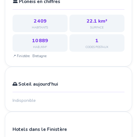
🏛️ Plonéis en chiffres
2 409
22.1 km²
HABITANTS
SURFACE
10 889
1
HAB./KM²
CODES POSTAUX
📍 Finistère · Bretagne
🌅 Soleil aujourd'hui
Indisponible
Hotels dans le Finistère