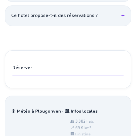
Ce hotel propose-t-il des réservations ?
Réserver
☀️ Météo à Plougonven · 🏛️ Infos locales
👥
3 382
hab.
📍 69.9 km²
🏢 Finistère