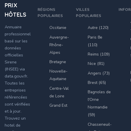
PRIX
RÉGIONS
VILLES
INFO
HÔTELS
POPULAIRES
POPULAIRES
Annuaire
Occitanie
Autre (120)
professionnel
Auvergne-
Paris 8e
basé sur les
Rhône-
(110)
données
Alpes
Reims (109)
officielles
Bretagne
Sirene
Nice (81)
(INSEE) via
Nouvelle-
Angers (73)
data.gouv.fr.
Aquitaine
Brest (65)
Toutes les
Centre-Val
entreprises
Bagnoles de
de Loire
référencées
l'Orne
sont vérifiées
Grand Est
Normandie
et à jour.
(59)
Trouvez un
Chasseneuil-
hotel de