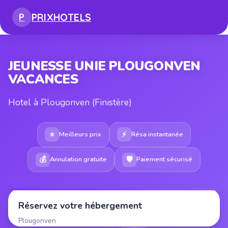
PRIX
HOTELS
P
JEUNESSE UNIE PLOUGONVEN
VACANCES
Hotel à Plougonven (Finistère)
⭐
⚡
Meilleurs prix
Résa instantanée
💰
🛡
Annulation gratuite
Paiement sécurisé
Réservez votre hébergement
Plougonven