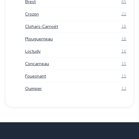
Brest
65
Crozon
22
Clohars-Carnoët
18
Plouguerneau
18
Loctudy
16
Concarneau
15
Fouesnant
15
Quimper
12