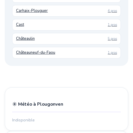
Carhaix-Plouguer
4 pros
Cast
1 pros
Châteaulin
5 pros
Châteauneuf-du-Faou
1 pros
☀️ Météo à Plougonven
Indisponible