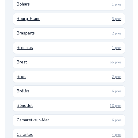
Bohars
1 pros
Bourg-Blanc
3 pros
Brasparts
2 pros
Brennilis
1 pros
Brest
65 pros
Briec
2 pros
Brélès
6 pros
Bénodet
10 pros
Camaret-sur-Mer
6 pros
Carantec
4 pros