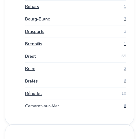
Bohars
1
Bourg-Blanc
3
Brasparts
2
Brennilis
1
Brest
65
Briec
2
Brélès
6
Bénodet
10
Camaret-sur-Mer
6