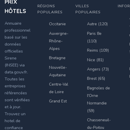
PRIX
RÉGIONS
VILLES
INFO
HÔTELS
POPULAIRES
POPULAIRES
Annuaire
Occitanie
Autre (120)
professionnel
Auvergne-
Paris 8e
basé sur les
Rhône-
(110)
données
Alpes
Reims (109)
officielles
Bretagne
Sirene
Nice (81)
(INSEE) via
Nouvelle-
Angers (73)
data.gouv.fr.
Aquitaine
Brest (65)
Toutes les
Centre-Val
entreprises
Bagnoles de
de Loire
référencées
l'Orne
sont vérifiées
Grand Est
Normandie
et à jour.
(59)
Trouvez un
Chasseneuil-
hotel de
du-Poitou
confiance