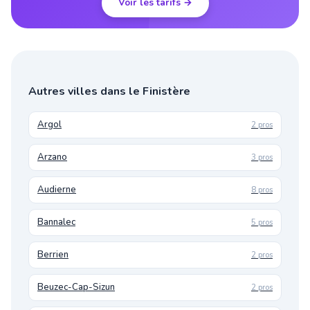
Voir les tarifs →
Autres villes dans le Finistère
Argol
2 pros
Arzano
3 pros
Audierne
8 pros
Bannalec
5 pros
Berrien
2 pros
Beuzec-Cap-Sizun
2 pros