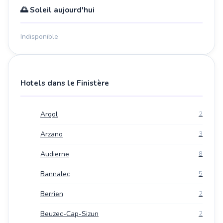
🌅 Soleil aujourd'hui
Indisponible
Hotels dans le Finistère
Argol
2
Arzano
3
Audierne
8
Bannalec
5
Berrien
2
Beuzec-Cap-Sizun
2