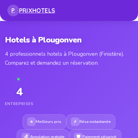
PRIX
HOTELS
P
Hotels à Plougonven
4 professionnels hotels à Plougonven (Finistère).
Comparez et demandez un réservation.
4
ENTREPRISES
⭐
⚡
Meilleurs prix
Résa instantanée
💰
🛡
Annulation gratuite
Paiement sécurisé