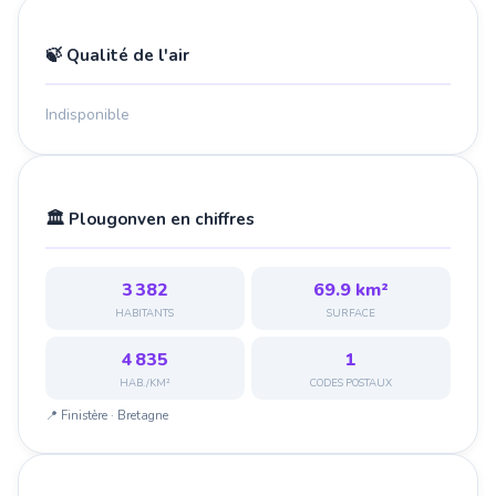
🍃 Qualité de l'air
Indisponible
🏛️ Plougonven en chiffres
3 382
69.9 km²
HABITANTS
SURFACE
4 835
1
HAB./KM²
CODES POSTAUX
📍 Finistère · Bretagne