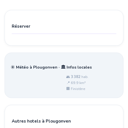
Réserver
☀️ Météo à Plougonven · 🏛️ Infos locales
👥
3 382
hab.
📍 69.9 km²
🏢 Finistère
Autres hotels à Plougonven