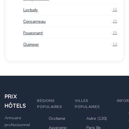
Loctudy
16
Concarneau
15
Fouesnant
15
Quimper
12
PRIX
RÉGIONS
VILLES
INFO
HÔTELS
POPULAIRES
POPULAIRES
Annuaire
Occitanie
Autre (120)
professionnel
Auvergne-
Paris 8e