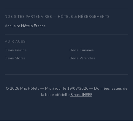
NOS SITES PARTENAIRES — HÔTELS & HÉBERGEMENTS
Annuaire Hôtels France
VOIR AUSSI
Devis Piscine
Devis Cuisines
Devis Stores
Devis Vérandas
© 2026 Prix Hôtels — Mis à jour le 19/03/2026 — Données issues de
la base officielle
Sirene INSEE