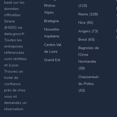
basé sur les
Rhône-
(110)
données
Alpes
Reims (109)
officielles
Bretagne
Sirene
Nice (81)
(INSEE) via
Nouvelle-
Angers (73)
data.gouv.fr.
Aquitaine
Brest (65)
Toutes les
Centre-Val
entreprises
Bagnoles de
de Loire
référencées
l'Orne
sont vérifiées
Grand Est
Normandie
et à jour.
(59)
Trouvez un
Chasseneuil-
hotel de
du-Poitou
confiance
près de chez
(53)
vous et
demandez un
réservation.