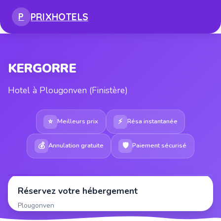
PRIX
HOTELS
P
KERGORRE
Hotel à Plougonven (Finistère)
⭐
⚡
Meilleurs prix
Résa instantanée
💰
🛡
Annulation gratuite
Paiement sécurisé
Réservez votre hébergement
Plougonven