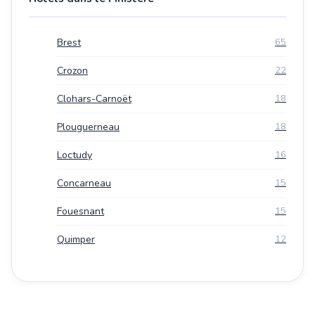
Brest
65
Crozon
22
Clohars-Carnoët
18
Plouguerneau
18
Loctudy
16
Concarneau
15
Fouesnant
15
Quimper
12