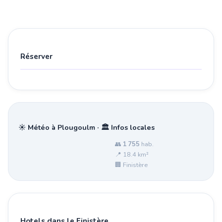
Réserver
☀️ Météo à Plougoulm · 🏛️ Infos locales
👥
1 755
hab.
📍 18.4 km²
🏢 Finistère
Hotels dans le Finistère