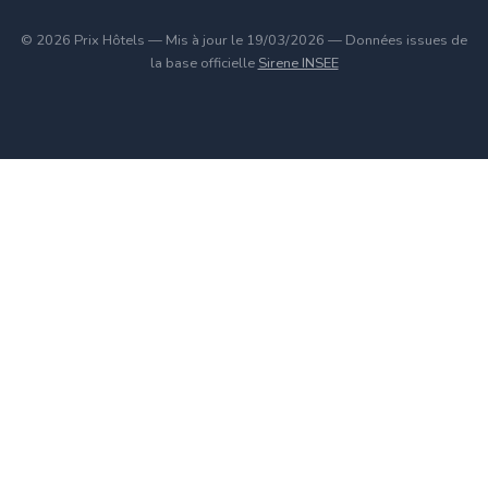
© 2026 Prix Hôtels — Mis à jour le 19/03/2026 — Données issues de
la base officielle
Sirene INSEE