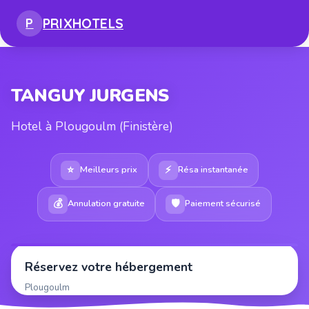
PRIX
HOTELS
P
TANGUY JURGENS
Hotel à Plougoulm (Finistère)
⭐
⚡
Meilleurs prix
Résa instantanée
💰
🛡
Annulation gratuite
Paiement sécurisé
Réservez votre hébergement
Plougoulm