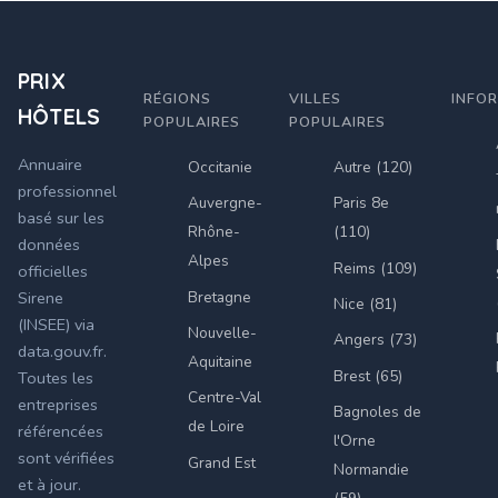
PRIX
RÉGIONS
VILLES
INFO
HÔTELS
POPULAIRES
POPULAIRES
Annuaire
Occitanie
Autre (120)
professionnel
Auvergne-
Paris 8e
basé sur les
Rhône-
(110)
données
Alpes
Reims (109)
officielles
Bretagne
Sirene
Nice (81)
(INSEE) via
Nouvelle-
Angers (73)
data.gouv.fr.
Aquitaine
Brest (65)
Toutes les
Centre-Val
entreprises
Bagnoles de
de Loire
référencées
l'Orne
sont vérifiées
Grand Est
Normandie
et à jour.