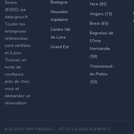
Bretagne
Sirene
Nice (81)
(INSEE) via
Nouvelle-
Angers (73)
data.gouv.fr.
Aquitaine
Brest (65)
Toutes les
Centre-Val
entreprises
Bagnoles de
de Loire
référencées
l'Orne
sont vérifiées
Grand Est
Normandie
et à jour.
(59)
Trouvez un
Chasseneuil-
hotel de
du-Poitou
confiance
près de chez
(53)
vous et
demandez un
réservation.
NOS SITES PARTENAIRES — HÔTELS & HÉBERGEMENTS