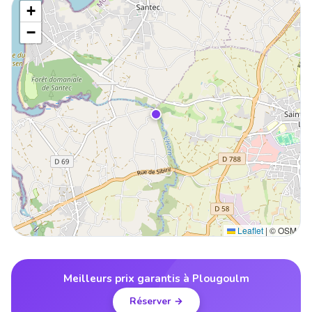
+
−
Leaflet
|
© OSM
Meilleurs prix garantis à Plougoulm
Réserver →