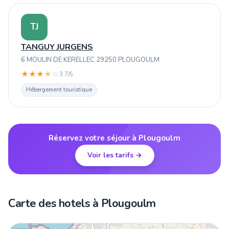
TJ
TANGUY JURGENS
6 MOULIN DE KERELLEC 29250 PLOUGOULM
★
★
★
★
☆
3.7/5
Hébergement touristique
Réservez votre séjour à Plougoulm
Voir les tarifs →
Carte des hotels à Plougoulm