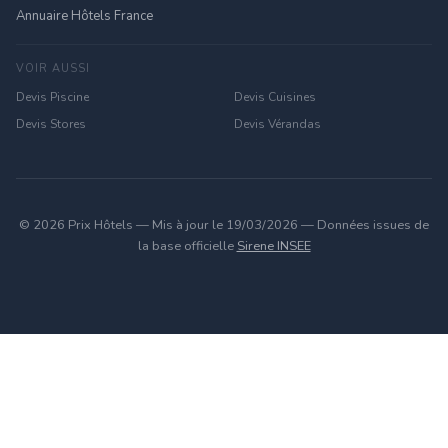
Annuaire Hôtels France
VOIR AUSSI
Devis Piscine
Devis Cuisines
Devis Stores
Devis Vérandas
© 2026 Prix Hôtels — Mis à jour le 19/03/2026 — Données issues de
la base officielle
Sirene INSEE