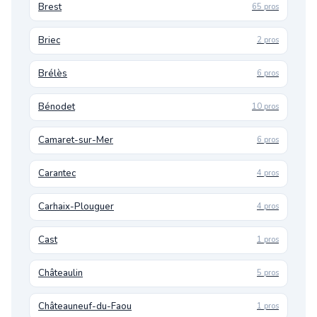
Brest
65 pros
Briec
2 pros
Brélès
6 pros
Bénodet
10 pros
Camaret-sur-Mer
6 pros
Carantec
4 pros
Carhaix-Plouguer
4 pros
Cast
1 pros
Châteaulin
5 pros
Châteauneuf-du-Faou
1 pros