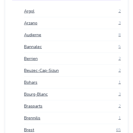
Argol
2
Arzano
3
Audierne
8
Bannalec
5
Berrien
2
Beuzec-Cap-Sizun
2
Bohars
1
Bourg-Blanc
3
Brasparts
2
Brennilis
1
Brest
65