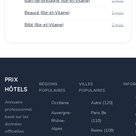
Bain-de-Bretagne (Ille-et-Vilaine)
1 pros
Beaucé (Ille-et-Vilaine)
1 pros
Billé (Ille-et-Vilaine)
1 pros
PRIX
RÉGIONS
VILLES
INFO
HÔTELS
POPULAIRES
POPULAIRES
Annuaire
Occitanie
Autre (120)
professionnel
Auvergne-
Paris 8e
basé sur les
Rhône-
(110)
données
Alpes
Reims (109)
officielles