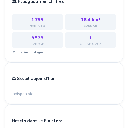
🏛️ Plougoulm en chiffres
1 755
18.4 km²
HABITANTS
SURFACE
9 523
1
HAB./KM²
CODES POSTAUX
📍 Finistère · Bretagne
🌅 Soleil aujourd'hui
Indisponible
Hotels dans le Finistère