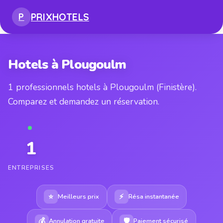
PRIX
HOTELS
P
Hotels à Plougoulm
1 professionnels hotels à Plougoulm (Finistère).
Comparez et demandez un réservation.
1
ENTREPRISES
⭐
⚡
Meilleurs prix
Résa instantanée
💰
🛡
Annulation gratuite
Paiement sécurisé