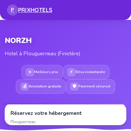
PRIX
HOTELS
P
NORZH
Hotel à Plouguerneau (Finistère)
⭐
⚡
Meilleurs prix
Résa instantanée
💰
🛡
Annulation gratuite
Paiement sécurisé
Réservez votre hébergement
Plouguerneau