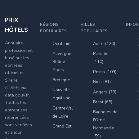
PRIX
RÉGIONS
VILLES
INFO
HÔTELS
POPULAIRES
POPULAIRES
Annuaire
Occitanie
Autre (120)
professionnel
Auvergne-
Paris 8e
basé sur les
Rhône-
(110)
données
Alpes
Reims (109)
officielles
Bretagne
Sirene
Nice (81)
(INSEE) via
Nouvelle-
Angers (73)
data.gouv.fr.
Aquitaine
Brest (65)
Toutes les
Centre-Val
entreprises
Bagnoles de
de Loire
référencées
l'Orne
sont vérifiées
Grand Est
Normandie
et à jour.
(59)