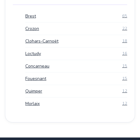
Brest
65
Crozon
22
Clohars-Carnoët
18
Loctudy
16
Concarneau
15
Fouesnant
15
Quimper
12
Morlaix
12