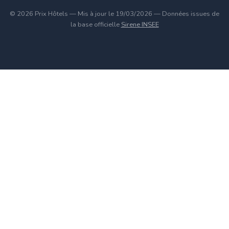
© 2026 Prix Hôtels — Mis à jour le 19/03/2026 — Données issues de
la base officielle
Sirene INSEE