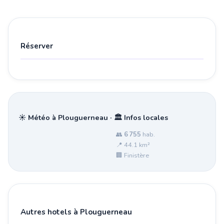
Réserver
☀️ Météo à Plouguerneau · 🏛️ Infos locales
👥
6 755
hab.
📍 44.1 km²
🏢 Finistère
Autres hotels à Plouguerneau