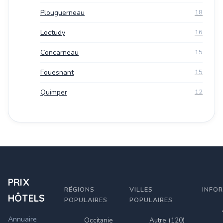
Plouguerneau
18
Loctudy
16
Concarneau
15
Fouesnant
15
Quimper
12
PRIX
RÉGIONS
VILLES
INFO
HÔTELS
POPULAIRES
POPULAIRES
Annuaire
Occitanie
Autre (120)