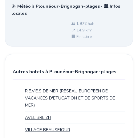
☀️ Météo à Plounéour-Brignogan-plages · 🏛️ Infos
locales
👥
1 972
hab.
📍 14.9 km²
🏢 Finistère
Autres hotels à Plounéour-Brignogan-plages
R.E.V.E.S DE MER (RESEAU EUROPEEN DE
VACANCES D'ETUCATION ET DE SPORTS DE
MER)
AVEL BREIZH
VILLAGE BEAUSEJOUR