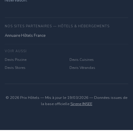
réservation.
NOS SITES PARTENAIRES — HÔTELS & HÉBERGEMENTS
Annuaire Hôtels France
VOIR AUSSI
Devis Piscine
Devis Cuisines
Devis Stores
Devis Vérandas
© 2026 Prix Hôtels — Mis à jour le 19/03/2026 — Données issues de
la base officielle
Sirene INSEE