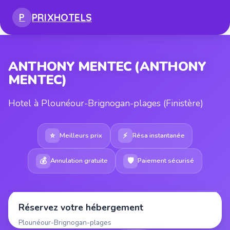
PRIX
HOTELS
P
ANTHONY MENTEC (ANTHONY
MENTEC)
Hotel à Plounéour-Brignogan-plages (Finistère)
⭐
⚡
Meilleurs prix
Résa instantanée
💰
🛡
Annulation gratuite
Paiement sécurisé
Réservez votre hébergement
Plounéour-Brignogan-plages