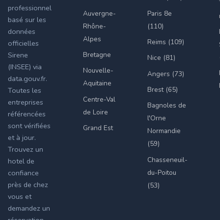
professionnel
Auvergne-
Paris 8e
basé sur les
Rhône-
(110)
données
Alpes
Reims (109)
officielles
Bretagne
Sirene
Nice (81)
(INSEE) via
Nouvelle-
Angers (73)
data.gouv.fr.
Aquitaine
Brest (65)
Toutes les
Centre-Val
entreprises
Bagnoles de
de Loire
référencées
l'Orne
sont vérifiées
Grand Est
Normandie
et à jour.
(59)
Trouvez un
Chasseneuil-
hotel de
du-Poitou
confiance
près de chez
(53)
vous et
demandez un