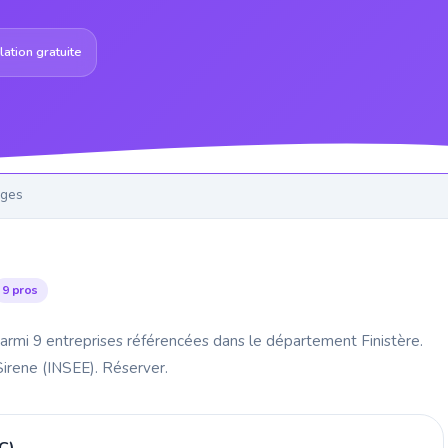
ation gratuite
ages
9 pros
armi 9 entreprises référencées dans le département Finistère.
 Sirene (INSEE). Réserver.
C)