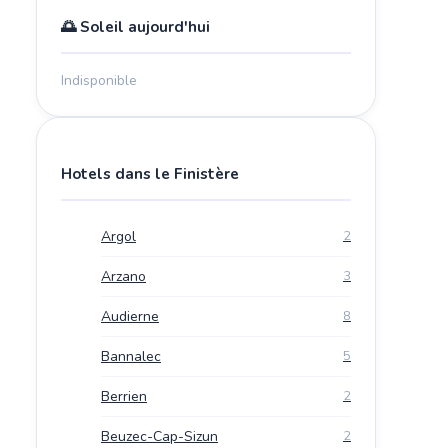
🌅 Soleil aujourd'hui
Indisponible
Hotels dans le Finistère
Argol
2
Arzano
3
Audierne
8
Bannalec
5
Berrien
2
Beuzec-Cap-Sizun
2