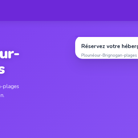
Réservez votre hébe
ur-
Plounéour-Brignogan-plages
s
n-plages
n.