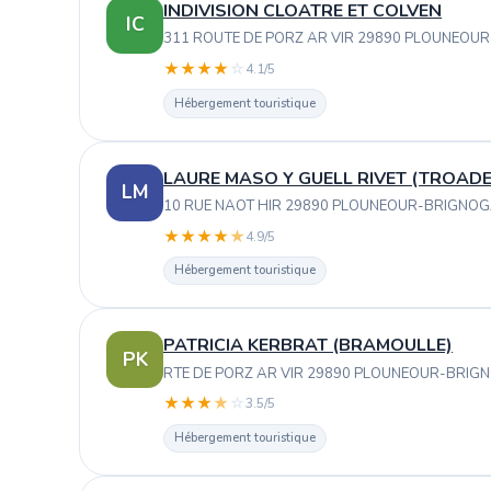
INDIVISION CLOATRE ET COLVEN
IC
311 ROUTE DE PORZ AR VIR 29890 PLOUNEO
★
★
★
★
☆
4.1/5
Hébergement touristique
LAURE MASO Y GUELL RIVET (TROADE
LM
10 RUE NAOT HIR 29890 PLOUNEOUR-BRIGNO
★
★
★
★
★
4.9/5
Hébergement touristique
PATRICIA KERBRAT (BRAMOULLE)
PK
RTE DE PORZ AR VIR 29890 PLOUNEOUR-BRI
★
★
★
★
☆
3.5/5
Hébergement touristique