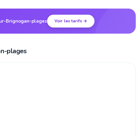
our-Brignogan-plages
Voir les tarifs →
an-plages