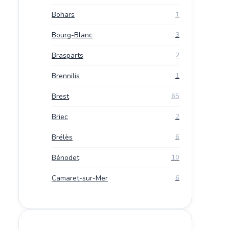
Bohars
1
Bourg-Blanc
3
Brasparts
2
Brennilis
1
Brest
65
Briec
2
Brélès
6
Bénodet
10
Camaret-sur-Mer
6