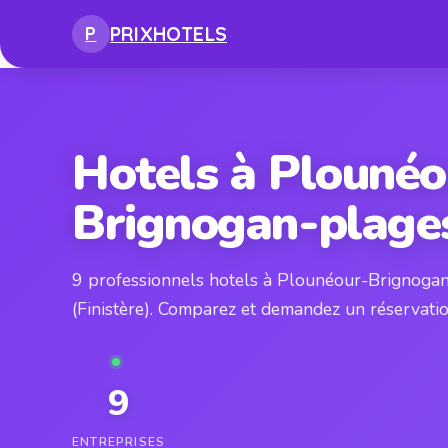
PRIX
HOTELS
P
Hotels à Plounéo
Brignogan-plage
9 professionnels hotels à Plounéour-Brignoga
(Finistère). Comparez et demandez un réservatio
9
ENTREPRISES