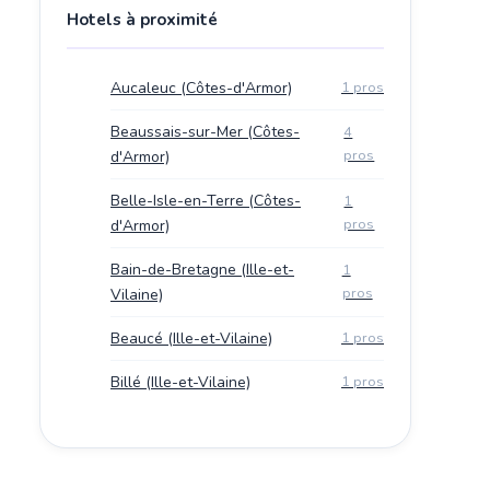
Hotels à proximité
Aucaleuc (Côtes-d'Armor)
1 pros
Beaussais-sur-Mer (Côtes-
4
pros
d'Armor)
Belle-Isle-en-Terre (Côtes-
1
pros
d'Armor)
Bain-de-Bretagne (Ille-et-
1
pros
Vilaine)
Beaucé (Ille-et-Vilaine)
1 pros
Billé (Ille-et-Vilaine)
1 pros