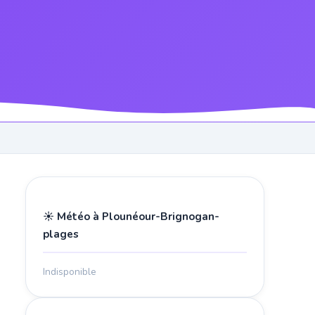
☀️ Météo à Plounéour-Brignogan-
plages
Indisponible