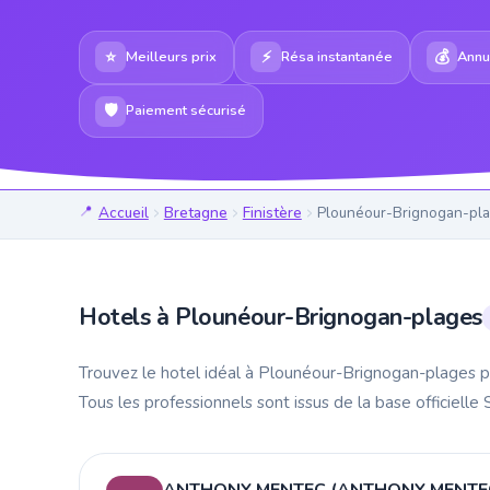
⭐
⚡
💰
Meilleurs prix
Résa instantanée
Annul
🛡
Paiement sécurisé
Accueil
Bretagne
Finistère
Plounéour-Brignogan-pl
Hotels à Plounéour-Brignogan-plages
Trouvez le hotel idéal à Plounéour-Brignogan-plages p
Tous les professionnels sont issus de la base officielle
ANTHONY MENTEC (ANTHONY MENTE