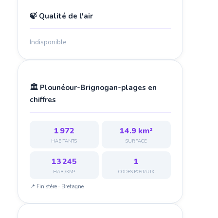
🍃 Qualité de l'air
Indisponible
🏛️ Plounéour-Brignogan-plages en
chiffres
1 972
14.9 km²
HABITANTS
SURFACE
13 245
1
HAB./KM²
CODES POSTAUX
📍 Finistère · Bretagne