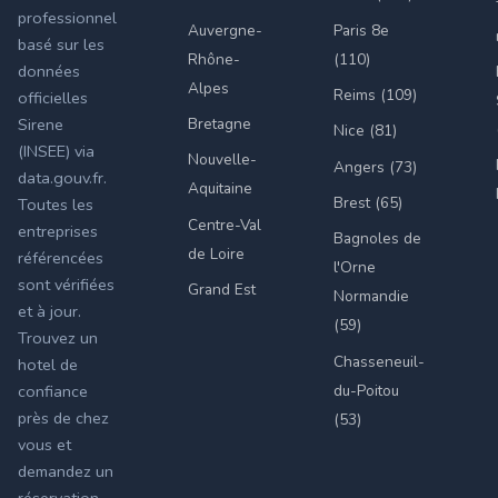
professionnel
Auvergne-
Paris 8e
basé sur les
Rhône-
(110)
données
Alpes
Reims (109)
officielles
Bretagne
Sirene
Nice (81)
(INSEE) via
Nouvelle-
Angers (73)
data.gouv.fr.
Aquitaine
Brest (65)
Toutes les
Centre-Val
entreprises
Bagnoles de
de Loire
référencées
l'Orne
sont vérifiées
Grand Est
Normandie
et à jour.
(59)
Trouvez un
Chasseneuil-
hotel de
du-Poitou
confiance
près de chez
(53)
vous et
demandez un