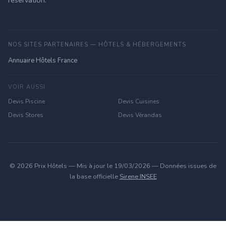
réservation.
NOS SITES PARTENAIRES — HÔTELS & HÉBERGEMENTS
Annuaire Hôtels France
VOIR AUSSI
Devis Piscine
Devis Cuisines
Devis Stores
Devis Vérandas
© 2026 Prix Hôtels — Mis à jour le 19/03/2026 — Données issues de
la base officielle
Sirene INSEE