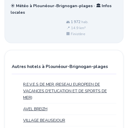
☀️ Météo à Plounéour-Brignogan-plages · 🏛️ Infos
locales
👥
1 972
hab.
📍 14.9 km²
🏢 Finistère
Autres hotels à Plounéour-Brignogan-plages
R.E.V.E.S DE MER (RESEAU EUROPEEN DE
VACANCES D'ETUCATION ET DE SPORTS DE
MER)
AVEL BREIZH
VILLAGE BEAUSEJOUR