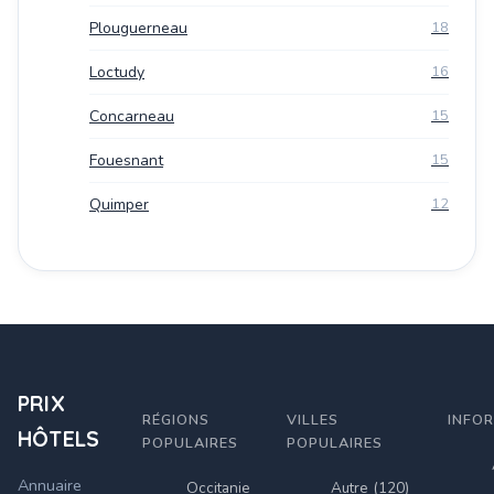
Plouguerneau
18
Loctudy
16
Concarneau
15
Fouesnant
15
Quimper
12
PRIX
RÉGIONS
VILLES
INFO
HÔTELS
POPULAIRES
POPULAIRES
Annuaire
Occitanie
Autre (120)