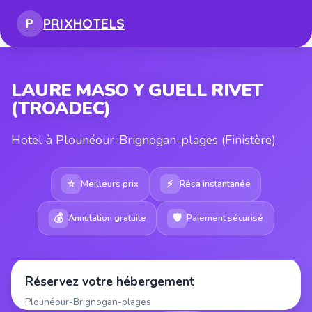
PRIX
HOTELS
P
LAURE MASO Y GUELL RIVET
(TROADEC)
Hotel à Plounéour-Brignogan-plages (Finistère)
⭐
⚡
Meilleurs prix
Résa instantanée
💰
🛡
Annulation gratuite
Paiement sécurisé
Réservez votre hébergement
Plounéour-Brignogan-plages