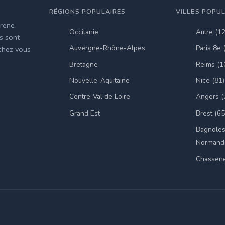
RÉGIONS POPULAIRES
VILLES POPU
irene
Occitanie
Autre (1
es sont
Auvergne-Rhône-Alpes
Paris 8e 
 chez vous
Bretagne
Reims (1
Nouvelle-Aquitaine
Nice (81)
Centre-Val de Loire
Angers (
Grand Est
Brest (65
Bagnoles
Normandi
Chassene