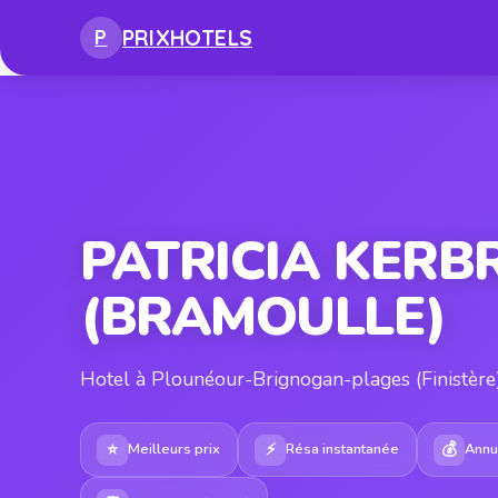
PRIX
HOTELS
P
PATRICIA KERB
(BRAMOULLE)
Hotel à Plounéour-Brignogan-plages (Finistère
⭐
⚡
💰
Meilleurs prix
Résa instantanée
Annul