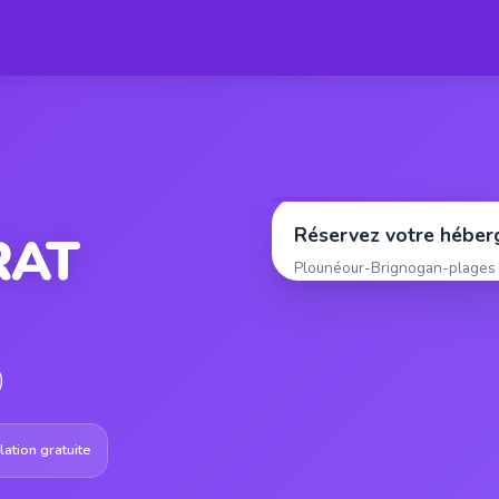
Réservez votre hébe
RAT
Plounéour-Brignogan-plages
)
ation gratuite