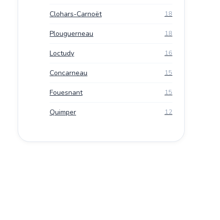
Clohars-Carnoët
18
Plouguerneau
18
Loctudy
16
Concarneau
15
Fouesnant
15
Quimper
12