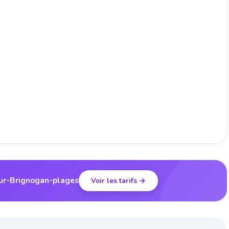
our-Brignogan-plages
Voir les tarifs →