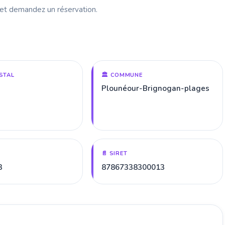
 et demandez un réservation.
STAL
🏛️ COMMUNE
Plounéour-Brignogan-plages
📄 SIRET
3
87867338300013