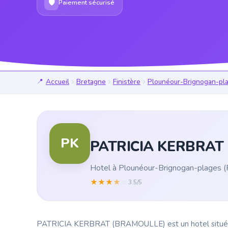
🛡
Paiement sécurisé
Accueil
Bretagne
Finistère
Plounéour-Brignogan-pl
PK
PATRICIA KERBRAT
Hotel à Plounéour-Brignogan-plages (F
★
★
★
★
☆
3.5/5
PATRICIA KERBRAT (BRAMOULLE) est un hotel situé à Pl