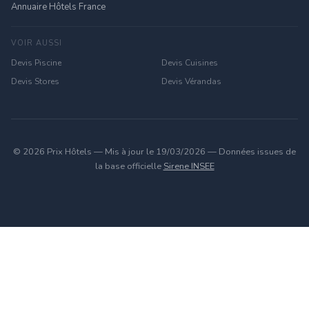
Annuaire Hôtels France
VOIR AUSSI
Devis Piscine
Devis Cuisines
Devis Stores
Devis Vérandas
© 2026 Prix Hôtels — Mis à jour le 19/03/2026 — Données issues de
la base officielle
Sirene INSEE