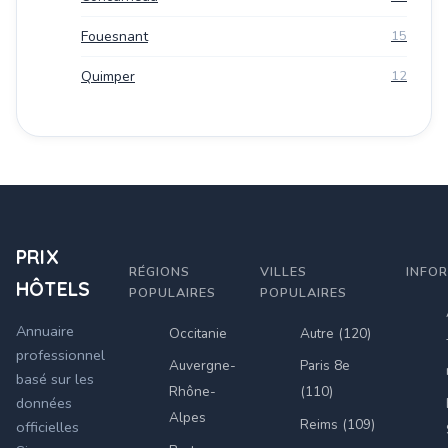
Fouesnant
15
Quimper
12
PRIX
RÉGIONS
VILLES
INFO
HÔTELS
POPULAIRES
POPULAIRES
Annuaire
Occitanie
Autre (120)
professionnel
Auvergne-
Paris 8e
basé sur les
Rhône-
(110)
données
Alpes
Reims (109)
officielles