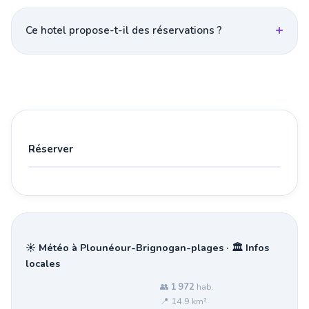
Ce hotel propose-t-il des réservations ?
Réserver
☀️ Météo à Plounéour-Brignogan-plages · 🏛️ Infos
locales
👥
1 972
hab.
📍 14.9 km²