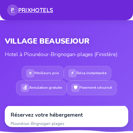
PRIX
HOTELS
P
VILLAGE BEAUSEJOUR
Hotel à Plounéour-Brignogan-plages (Finistère)
⭐
⚡
Meilleurs prix
Résa instantanée
💰
🛡
Annulation gratuite
Paiement sécurisé
Réservez votre hébergement
Plounéour-Brignogan-plages