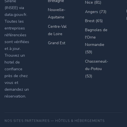
Bretagne
Sirene
Nice (81)
(INSEE) via
Nouvelle-
Angers (73)
data.gouv.fr.
Aquitaine
Brest (65)
Toutes les
Centre-Val
entreprises
Bagnoles de
de Loire
référencées
l'Orne
sont vérifiées
Grand Est
Normandie
et à jour.
(59)
Trouvez un
Chasseneuil-
hotel de
du-Poitou
confiance
près de chez
(53)
vous et
demandez un
réservation.
NOS SITES PARTENAIRES — HÔTELS & HÉBERGEMENTS