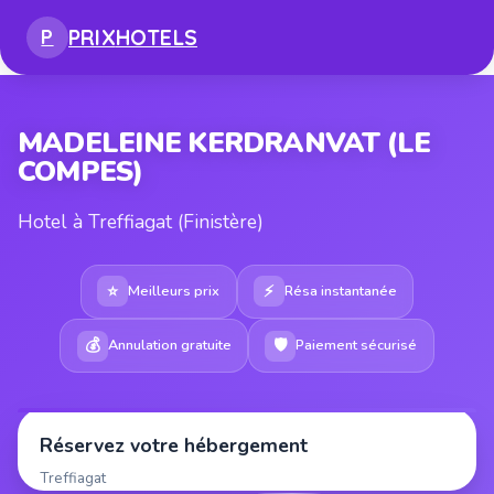
PRIX
HOTELS
P
MADELEINE KERDRANVAT (LE
COMPES)
Hotel à Treffiagat (Finistère)
⭐
⚡
Meilleurs prix
Résa instantanée
💰
🛡
Annulation gratuite
Paiement sécurisé
Réservez votre hébergement
Treffiagat