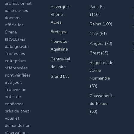
professionnel
Auvergne-
Paris 8e
basé sur les
Rhône-
(110)
données
Alpes
Reims (109)
officielles
Bretagne
Sirene
Nice (81)
(INSEE) via
Nouvelle-
Angers (73)
data.gouv.fr.
Aquitaine
Brest (65)
Toutes les
Centre-Val
entreprises
Bagnoles de
de Loire
référencées
l'Orne
sont vérifiées
Grand Est
Normandie
et à jour.
(59)
Trouvez un
Chasseneuil-
hotel de
du-Poitou
confiance
près de chez
(53)
vous et
demandez un
réservation.