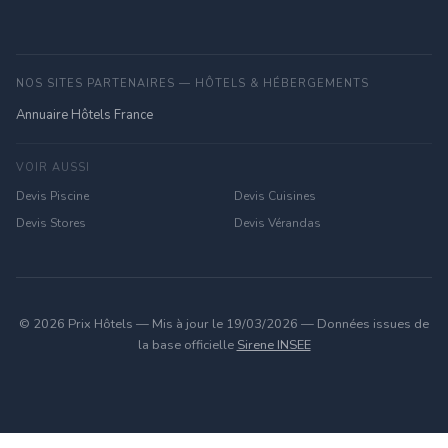
NOS SITES PARTENAIRES — HÔTELS & HÉBERGEMENTS
Annuaire Hôtels France
VOIR AUSSI
Devis Piscine
Devis Cuisines
Devis Stores
Devis Vérandas
© 2026 Prix Hôtels — Mis à jour le 19/03/2026 — Données issues de
la base officielle
Sirene INSEE