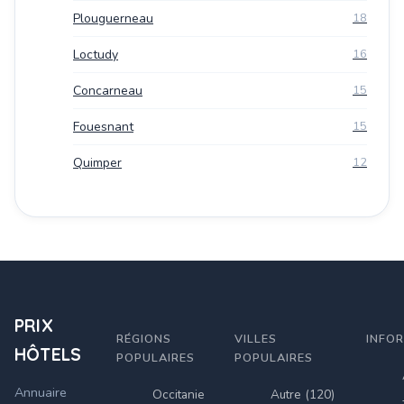
Plouguerneau
18
Loctudy
16
Concarneau
15
Fouesnant
15
Quimper
12
PRIX
RÉGIONS
VILLES
INFO
HÔTELS
POPULAIRES
POPULAIRES
Annuaire
Occitanie
Autre (120)