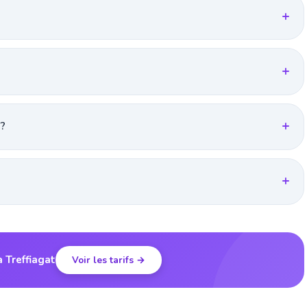
 ?
à Treffiagat
Voir les tarifs →