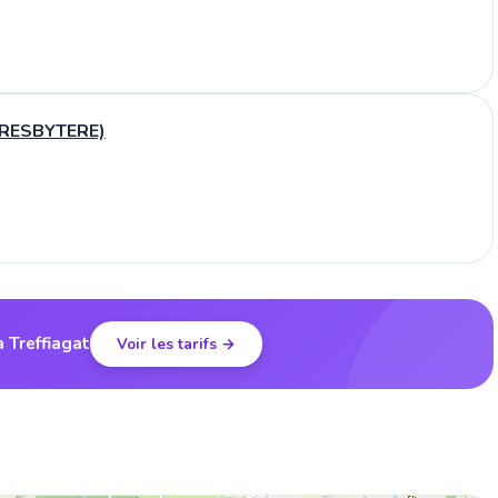
PRESBYTERE)
à Treffiagat
Voir les tarifs →