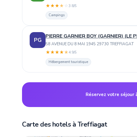
★
★
★
★
☆
3.8/5
Campings
PIERRE GARNIER BOY (GARNIER) (LE 
PG
58 AVENUE DU 8 MAI 1945 29730 TREFFIAGAT
★
★
★
★
★
4.9/5
Hébergement touristique
Réservez votre séjour 
Carte des hotels à Treffiagat