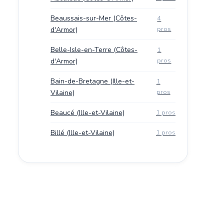
Beaussais-sur-Mer (Côtes-
4
pros
d'Armor)
Belle-Isle-en-Terre (Côtes-
1
pros
d'Armor)
Bain-de-Bretagne (Ille-et-
1
pros
Vilaine)
Beaucé (Ille-et-Vilaine)
1 pros
Billé (Ille-et-Vilaine)
1 pros