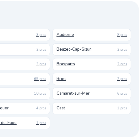
Audierne
3 pros
8 pros
Beuzec-Cap-Sizun
2 pros
2 pros
Brasparts
3 pros
2 pros
Briec
65 pros
2 pros
Camaret-sur-Mer
10 pros
6 pros
uguer
Cast
4 pros
1 pros
-du-Faou
1 pros