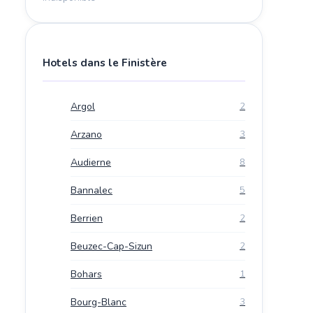
Hotels dans le Finistère
Argol
2
Arzano
3
Audierne
8
Bannalec
5
Berrien
2
Beuzec-Cap-Sizun
2
Bohars
1
Bourg-Blanc
3