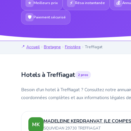
⭐
⚡
💰
Meilleurs prix
Résa instantanée
Annul
🛡
Paiement sécurisé
Accueil
Bretagne
Finistère
Treffiagat
Hotels à Treffiagat
2 pros
Besoin d'un hotel à Treffiagat ? Consultez notre annuai
coordonnées complètes et aux informations légales de
MADELEINE KERDRANVAT (LE COMPES
MK
SQUIVIDAN 29730 TREFFIAGAT