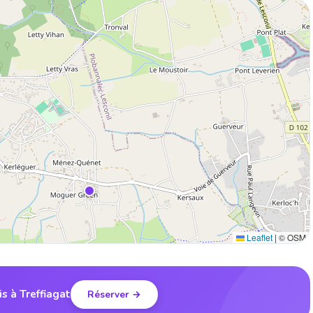
Leaflet
|
© OSM
is à Treffiagat
Réserver →