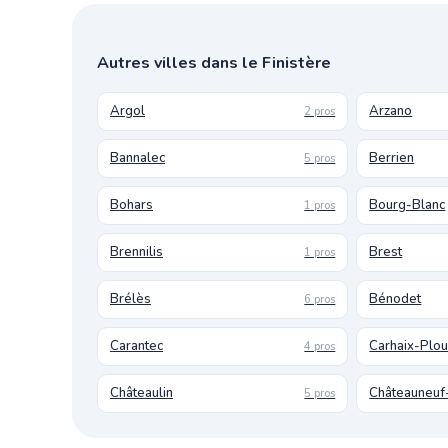
Autres villes dans le Finistère
Argol
Arzano
2 pros
Bannalec
Berrien
5 pros
Bohars
Bourg-Blanc
1 pros
Brennilis
Brest
1 pros
Brélès
Bénodet
6 pros
Carantec
Carhaix-Plo
4 pros
Châteaulin
Châteauneuf
5 pros