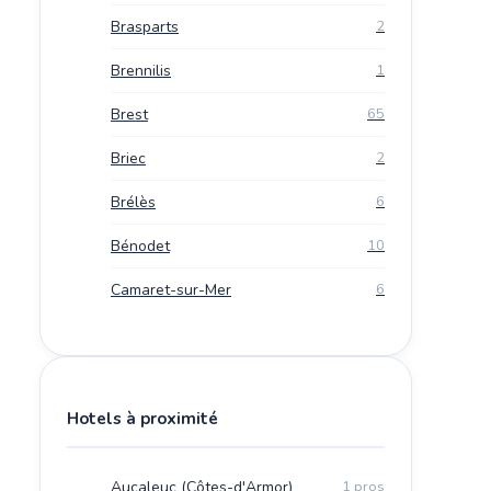
Brasparts
2
Brennilis
1
Brest
65
Briec
2
Brélès
6
Bénodet
10
Camaret-sur-Mer
6
Hotels à proximité
Aucaleuc (Côtes-d'Armor)
1 pros