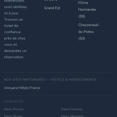
référencées
l'Orne
sont vérifiées
Grand Est
Normandie
et à jour.
(59)
Trouvez un
Chasseneuil-
hotel de
du-Poitou
confiance
près de chez
(53)
vous et
demandez un
réservation.
NOS SITES PARTENAIRES — HÔTELS & HÉBERGEMENTS
Annuaire Hôtels France
VOIR AUSSI
Devis Piscine
Devis Cuisines
Devis Stores
Devis Vérandas