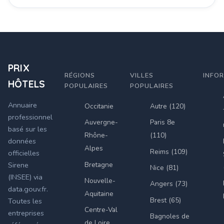
PRIX
RÉGIONS
VILLES
INFO
HÔTELS
POPULAIRES
POPULAIRES
Annuaire
Occitanie
Autre (120)
professionnel
Auvergne-
Paris 8e
basé sur les
Rhône-
(110)
données
Alpes
Reims (109)
officielles
Bretagne
Sirene
Nice (81)
(INSEE) via
Nouvelle-
Angers (73)
data.gouv.fr.
Aquitaine
Brest (65)
Toutes les
Centre-Val
entreprises
Bagnoles de
de Loire