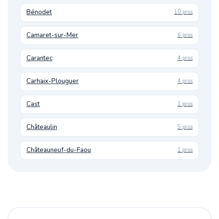
Bénodet
10 pros
Camaret-sur-Mer
6 pros
Carantec
4 pros
Carhaix-Plouguer
4 pros
Cast
1 pros
Châteaulin
5 pros
Châteauneuf-du-Faou
1 pros