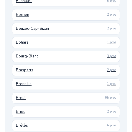
Bannalec
5 pros
Berrien
2 pros
Beuzec-Cap-Sizun
2 pros
Bohars
1 pros
Bourg-Blanc
3 pros
Brasparts
2 pros
Brennilis
1 pros
Brest
65 pros
Briec
2 pros
Brélès
6 pros