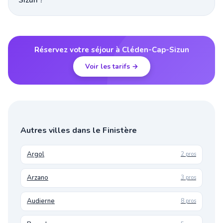
Sizun ?
Réservez votre séjour à Cléden-Cap-Sizun
Voir les tarifs →
Autres villes dans le Finistère
Argol
2 pros
Arzano
3 pros
Audierne
8 pros