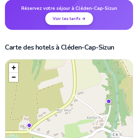
Réservez votre séjour à Cléden-Cap-Sizun
Voir les tarifs →
Carte des hotels à Cléden-Cap-Sizun
+
−