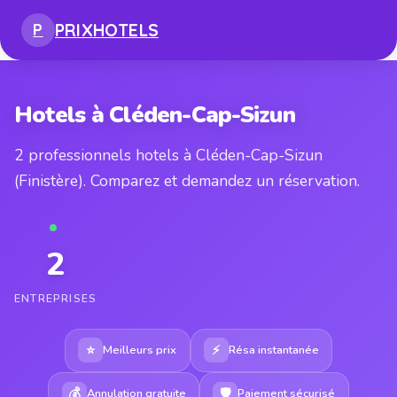
PRIX
HOTELS
P
Hotels à Cléden-Cap-Sizun
2 professionnels hotels à Cléden-Cap-Sizun
(Finistère). Comparez et demandez un réservation.
2
ENTREPRISES
⭐
⚡
Meilleurs prix
Résa instantanée
💰
🛡
Annulation gratuite
Paiement sécurisé