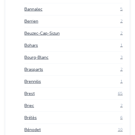
Bannalec
5
Berrien
2
Beuzec-Cap-Sizun
2
Bohars
1
Bourg-Blanc
3
Brasparts
2
Brennilis
1
Brest
65
Briec
2
Brélès
6
Bénodet
10