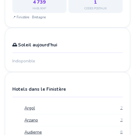
4 739
1
HAB./KM²
CODES POSTAUX
📍 Finistère · Bretagne
🌅 Soleil aujourd'hui
Indisponible
Hotels dans le Finistère
Argol
2
Arzano
3
Audierne
8