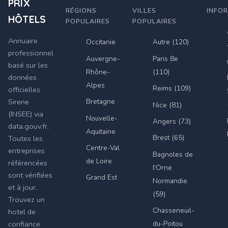
PRIX
RÉGIONS
VILLES
INFO
HÔTELS
POPULAIRES
POPULAIRES
Annuaire
Occitanie
Autre (120)
professionnel
Auvergne-
Paris 8e
basé sur les
Rhône-
(110)
données
Alpes
Reims (109)
officielles
Bretagne
Sirene
Nice (81)
(INSEE) via
Nouvelle-
Angers (73)
data.gouv.fr.
Aquitaine
Brest (65)
Toutes les
Centre-Val
entreprises
Bagnoles de
de Loire
référencées
l'Orne
sont vérifiées
Grand Est
Normandie
et à jour.
(59)
Trouvez un
Chasseneuil-
hotel de
du-Poitou
confiance