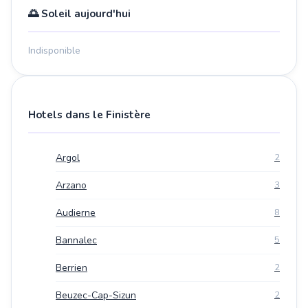
🌅 Soleil aujourd'hui
Indisponible
Hotels dans le Finistère
Argol
2
Arzano
3
Audierne
8
Bannalec
5
Berrien
2
Beuzec-Cap-Sizun
2