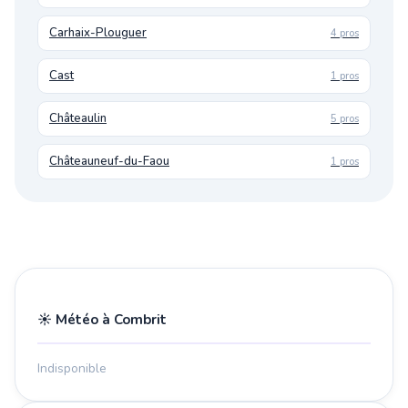
Carhaix-Plouguer
4 pros
Cast
1 pros
Châteaulin
5 pros
Châteauneuf-du-Faou
1 pros
☀️ Météo à Combrit
Indisponible