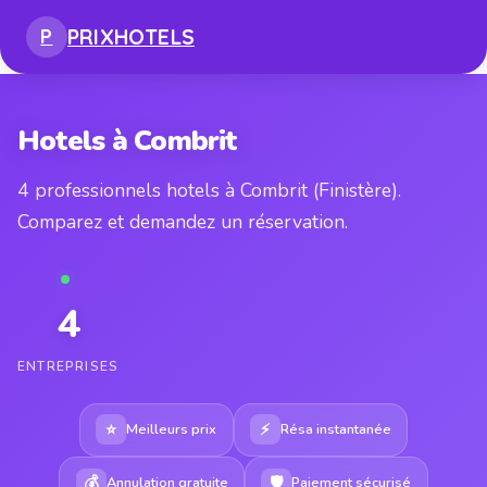
PRIX
HOTELS
P
Hotels à Combrit
4 professionnels hotels à Combrit (Finistère).
Comparez et demandez un réservation.
4
ENTREPRISES
⭐
⚡
Meilleurs prix
Résa instantanée
💰
🛡
Annulation gratuite
Paiement sécurisé