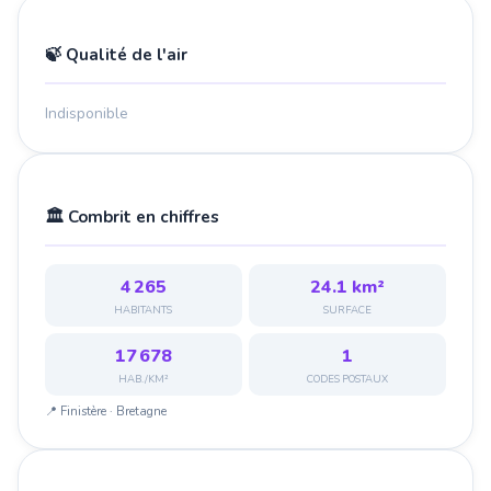
🍃 Qualité de l'air
Indisponible
🏛️ Combrit en chiffres
4 265
24.1 km²
HABITANTS
SURFACE
17 678
1
HAB./KM²
CODES POSTAUX
📍 Finistère · Bretagne