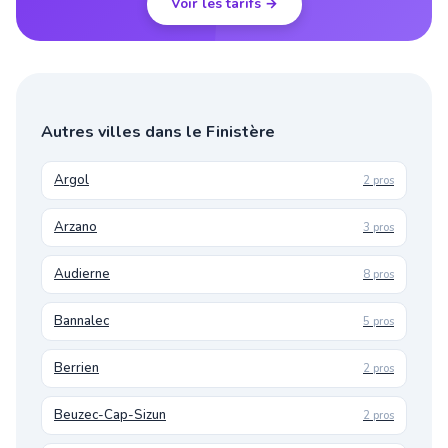
Voir les tarifs →
Autres villes dans le Finistère
Argol
2 pros
Arzano
3 pros
Audierne
8 pros
Bannalec
5 pros
Berrien
2 pros
Beuzec-Cap-Sizun
2 pros