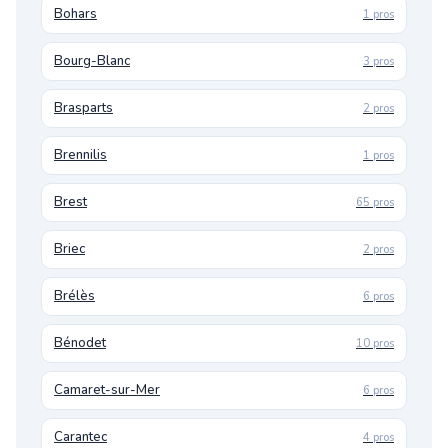
Bohars
1 pros
Bourg-Blanc
3 pros
Brasparts
2 pros
Brennilis
1 pros
Brest
65 pros
Briec
2 pros
Brélès
6 pros
Bénodet
10 pros
Camaret-sur-Mer
6 pros
Carantec
4 pros