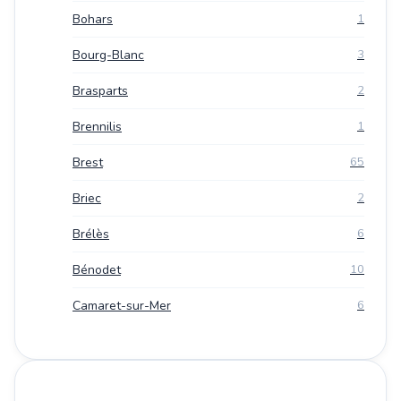
Bohars
1
Bourg-Blanc
3
Brasparts
2
Brennilis
1
Brest
65
Briec
2
Brélès
6
Bénodet
10
Camaret-sur-Mer
6