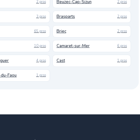
Beuzec-Cap-Sizun
2 pros
2 pros
Brasparts
3 pros
2 pros
Briec
65 pros
2 pros
Camaret-sur-Mer
10 pros
6 pros
uguer
Cast
4 pros
1 pros
-du-Faou
1 pros