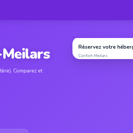
Réservez votre hébe
-Meilars
Confort-Meilars
stère). Comparez et