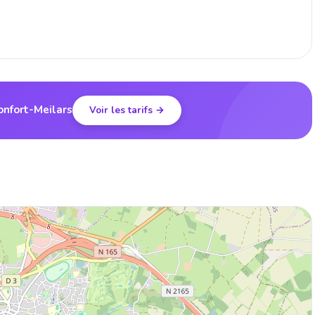
onfort-Meilars
Voir les tarifs →