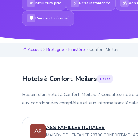
⭐
⚡
💰
Meilleurs prix
Résa instantanée
Annul
🛡
Paiement sécurisé
Accueil
Bretagne
Finistère
Confort-Meilars
Hotels à Confort-Meilars
1 pros
Besoin d'un hotel à Confort-Meilars ? Consultez notre a
aux coordonnées complètes et aux informations légale
ASS FAMILLES RURALES
AF
MAISON DE L'ENFANCE 29790 CONFORT-MEILA