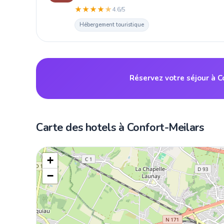
★
★
★
★
★
4.6/5
Hébergement touristique
Réservez votre séjour à C
Carte des hotels à Confort-Meilars
+
−