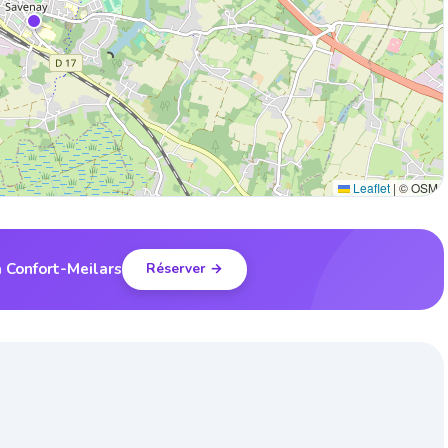
Leaflet
|
© OSM
à Confort-Meilars
Réserver →