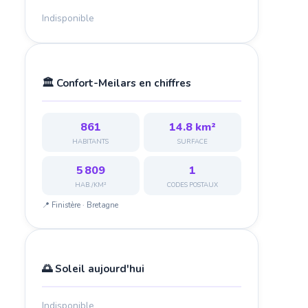
Indisponible
🏛️ Confort-Meilars en chiffres
861
14.8 km²
HABITANTS
SURFACE
5 809
1
HAB./KM²
CODES POSTAUX
📍 Finistère · Bretagne
🌅 Soleil aujourd'hui
Indisponible