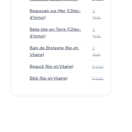
Beaussais-sur-Mer (Côtes-
4
pros
d'Armor)
Belle-Isle-en-Terre (Côtes-
1
pros
d'Armor)
Bain-de-Bretagne (Ille-et-
1
pros
Vilaine)
Beaucé (Ille-et-Vilaine)
1 pros
Billé (Ille-et-Vilaine)
1 pros