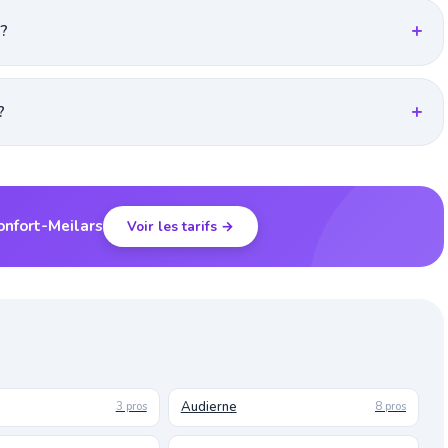
 ?
?
onfort-Meilars
Voir les tarifs →
Audierne
3 pros
8 pros