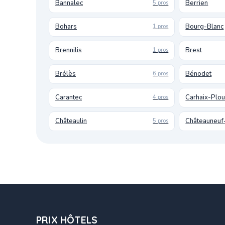
Bannalec
Berrien
5 pros
Bohars
Bourg-Blanc
1 pros
Brennilis
Brest
1 pros
Brélès
Bénodet
6 pros
Carantec
Carhaix-Plo
4 pros
Châteaulin
Châteauneuf
5 pros
PRIX HÔTELS