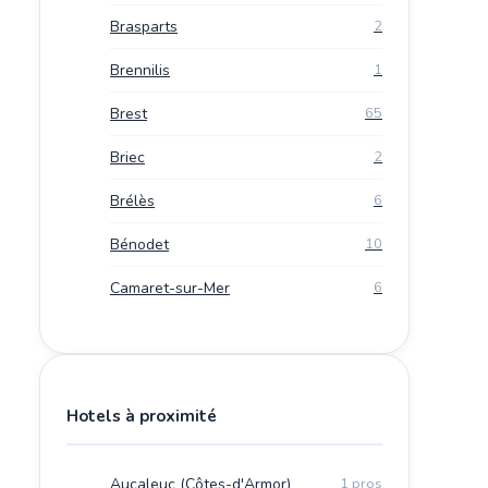
Brasparts
2
Brennilis
1
Brest
65
Briec
2
Brélès
6
Bénodet
10
Camaret-sur-Mer
6
Hotels à proximité
Aucaleuc (Côtes-d'Armor)
1 pros