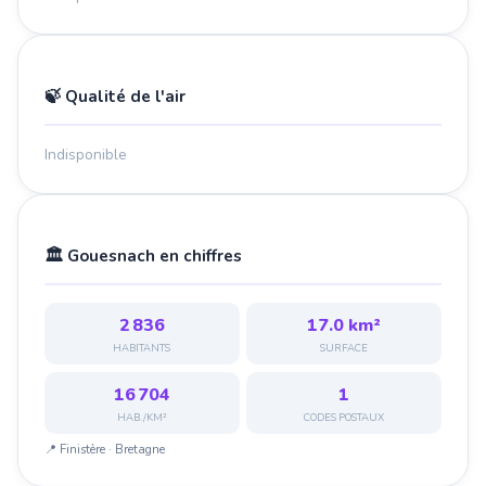
🍃 Qualité de l'air
Indisponible
🏛️ Gouesnach en chiffres
2 836
17.0 km²
HABITANTS
SURFACE
16 704
1
HAB./KM²
CODES POSTAUX
📍 Finistère · Bretagne