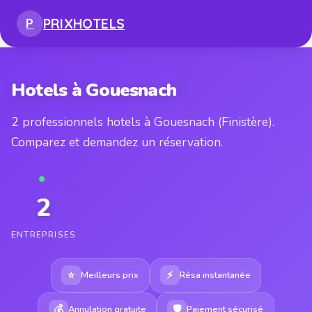
PRIX
HOTELS
P
Hotels à Gouesnach
2 professionnels hotels à Gouesnach (Finistère).
Comparez et demandez un réservation.
2
ENTREPRISES
⭐
⚡
Meilleurs prix
Résa instantanée
💰
🛡
Annulation gratuite
Paiement sécurisé