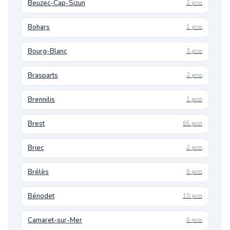
Beuzec-Cap-Sizun
2 pros
Bohars
1 pros
Bourg-Blanc
3 pros
Brasparts
2 pros
Brennilis
1 pros
Brest
65 pros
Briec
2 pros
Brélès
6 pros
Bénodet
10 pros
Camaret-sur-Mer
6 pros