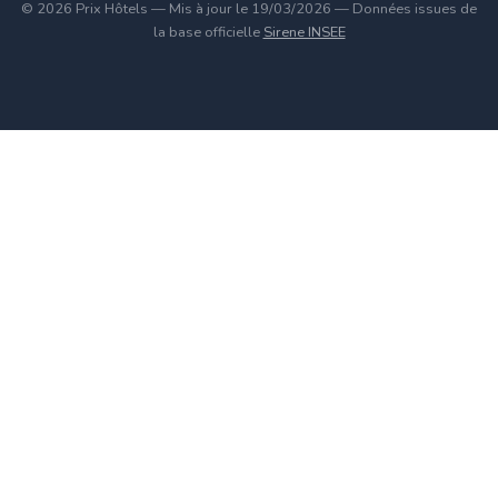
© 2026 Prix Hôtels — Mis à jour le 19/03/2026 — Données issues de
la base officielle
Sirene INSEE