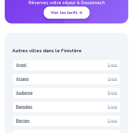
Réservez votre séjour à Gouesnach
Voir les tarifs →
Autres villes dans le Finistère
Argol
2 pros
Arzano
3 pros
Audierne
8 pros
Bannalec
5 pros
Berrien
2 pros