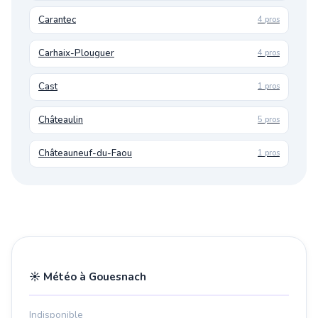
Carantec
4 pros
Carhaix-Plouguer
4 pros
Cast
1 pros
Châteaulin
5 pros
Châteauneuf-du-Faou
1 pros
☀️ Météo à Gouesnach
Indisponible