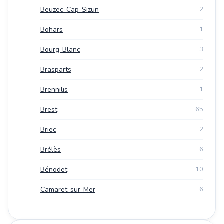
Beuzec-Cap-Sizun
2
Bohars
1
Bourg-Blanc
3
Brasparts
2
Brennilis
1
Brest
65
Briec
2
Brélès
6
Bénodet
10
Camaret-sur-Mer
6