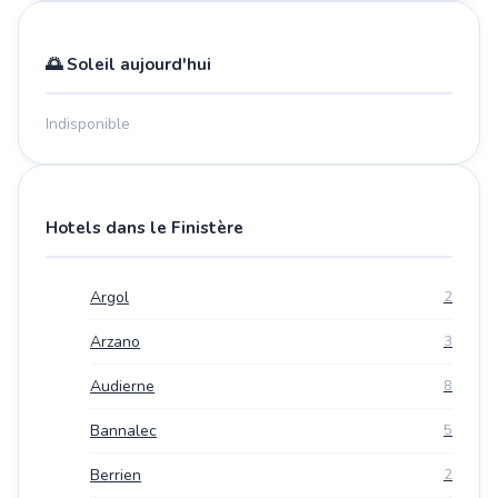
🌅 Soleil aujourd'hui
Indisponible
Hotels dans le Finistère
Argol
2
Arzano
3
Audierne
8
Bannalec
5
Berrien
2