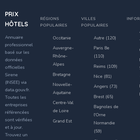
PRIX
RÉGIONS
VILLES
INFO
HÔTELS
POPULAIRES
POPULAIRES
Annuaire
Occitanie
Autre (120)
professionnel
Auvergne-
Paris 8e
basé sur les
Rhône-
(110)
données
Alpes
Reims (109)
officielles
Bretagne
Sirene
Nice (81)
(INSEE) via
Nouvelle-
Angers (73)
data.gouv.fr.
Aquitaine
Brest (65)
Toutes les
Centre-Val
entreprises
Bagnoles de
de Loire
référencées
l'Orne
sont vérifiées
Grand Est
Normandie
et à jour.
(59)
Trouvez un