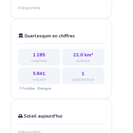
Indisponible
🏛️ Guerlesquin en chiffres
1 285
22.0 km²
HABITANTS
SURFACE
5 841
1
HAB./KM²
CODES POSTAUX
📍 Finistère · Bretagne
🌅 Soleil aujourd'hui
Indisponible