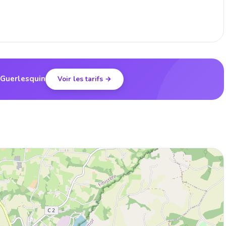
 Guerlesquin
Voir les tarifs →