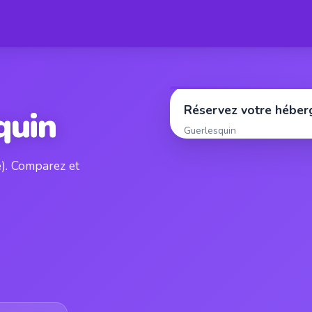
Réservez votre hébe
quin
Guerlesquin
e). Comparez et