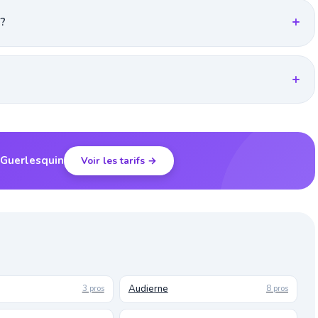
 ?
 Guerlesquin
Voir les tarifs →
Audierne
3 pros
8 pros