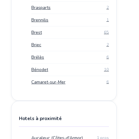
Brasparts
2
Brennilis
1
Brest
65
Briec
2
Brélès
6
Bénodet
10
Camaret-sur-Mer
6
Hotels à proximité
Aucaleuc (Côtes-d'Armor)
1 pros