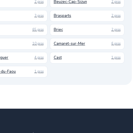
Beuzec-Cap-Sizun
2 pros
2 pros
Brasparts
3 pros
2 pros
Briec
65 pros
2 pros
Camaret-sur-Mer
10 pros
6 pros
uguer
Cast
4 pros
1 pros
-du-Faou
1 pros