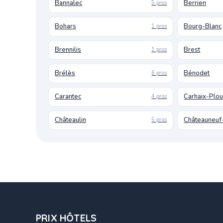
Bannalec
Berrien
5 pros
Bohars
Bourg-Blanc
1 pros
Brennilis
Brest
1 pros
Brélès
Bénodet
6 pros
Carantec
Carhaix-Plo
4 pros
Châteaulin
Châteauneuf
5 pros
PRIX HÔTELS