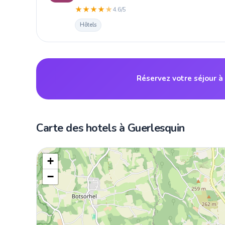
★
★
★
★
★
4.6/5
Hôtels
Réservez votre séjour à
Carte des hotels à Guerlesquin
+
−