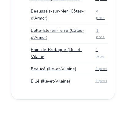
Beaussais-sur-Mer (Côtes-
4
pros
d'Armor)
Belle-Isle-en-Terre (Côtes-
1
pros
d'Armor)
Bain-de-Bretagne (Ille-et-
1
pros
Vilaine)
Beaucé (Ille-et-Vilaine)
1 pros
Billé (Ille-et-Vilaine)
1 pros