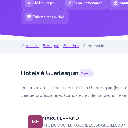
⭐
⚡
💰
Meilleurs prix
Résa instantanée
Annul
🛡
Paiement sécurisé
Accueil
Bretagne
Finistère
Guerlesquin
Hotels à Guerlesquin
1 pros
Découvrez les 1 meilleurs hotels à Guerlesquin (Finis
chaque professionnel. Comparez et demandez un rése
MARC FERRAND
MF
R PL DU DOCTEUR QUERE 29650 GUERLESQUIN