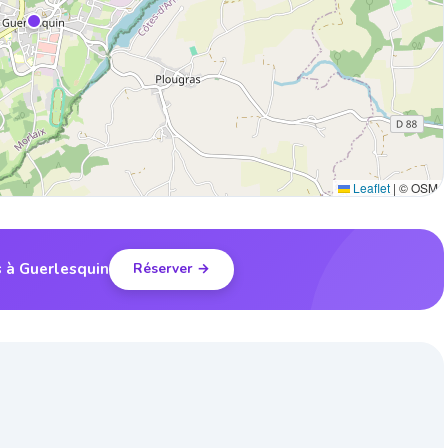
Leaflet
|
© OSM
s à Guerlesquin
Réserver →