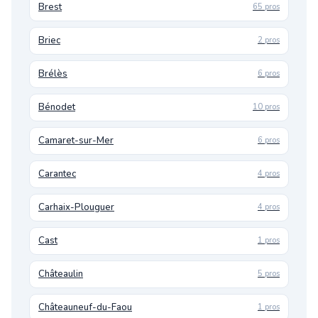
Brest
65 pros
Briec
2 pros
Brélès
6 pros
Bénodet
10 pros
Camaret-sur-Mer
6 pros
Carantec
4 pros
Carhaix-Plouguer
4 pros
Cast
1 pros
Châteaulin
5 pros
Châteauneuf-du-Faou
1 pros