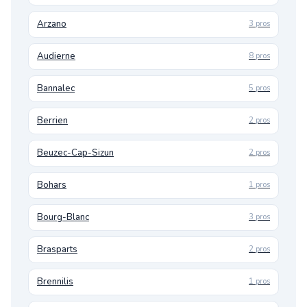
Arzano
3 pros
Audierne
8 pros
Bannalec
5 pros
Berrien
2 pros
Beuzec-Cap-Sizun
2 pros
Bohars
1 pros
Bourg-Blanc
3 pros
Brasparts
2 pros
Brennilis
1 pros