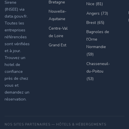
Bretagne
Sirene
Nice (81)
(INSEE) via
Nouvelle-
Angers (73)
data.gouv.fr.
Aquitaine
Brest (65)
Toutes les
Centre-Val
entreprises
Bagnoles de
de Loire
référencées
l'Orne
sont vérifiées
Grand Est
Normandie
et à jour.
(59)
Trouvez un
Chasseneuil-
hotel de
du-Poitou
confiance
près de chez
(53)
vous et
demandez un
réservation.
NOS SITES PARTENAIRES — HÔTELS & HÉBERGEMENTS