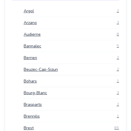
Argol
2
Arzano
3
Audierne
8
Bannalec
5
Berrien
2
Beuzec-Cap-Sizun
2
Bohars
1
Bourg-Blanc
3
Brasparts
2
Brennilis
1
Brest
65