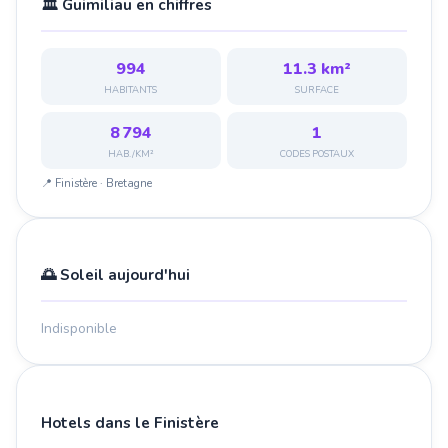
🏛️ Guimiliau en chiffres
994
11.3 km²
HABITANTS
SURFACE
8 794
1
HAB./KM²
CODES POSTAUX
📍 Finistère · Bretagne
🌅 Soleil aujourd'hui
Indisponible
Hotels dans le Finistère