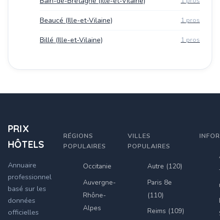
Bain-de-Bretagne (Ille-et-Vilaine)
1 pros
Beaucé (Ille-et-Vilaine)
1 pros
Billé (Ille-et-Vilaine)
1 pros
PRIX
RÉGIONS
VILLES
INFO
HÔTELS
POPULAIRES
POPULAIRES
Annuaire
Occitanie
Autre (120)
professionnel
Auvergne-
Paris 8e
basé sur les
Rhône-
(110)
données
Alpes
Reims (109)
officielles