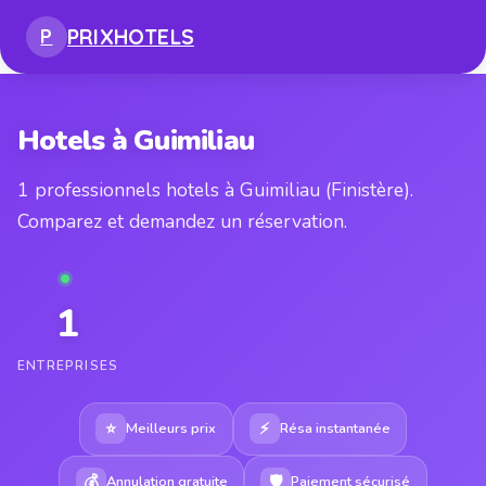
PRIX
HOTELS
P
Hotels à Guimiliau
1 professionnels hotels à Guimiliau (Finistère).
Comparez et demandez un réservation.
1
ENTREPRISES
⭐
⚡
Meilleurs prix
Résa instantanée
💰
🛡
Annulation gratuite
Paiement sécurisé