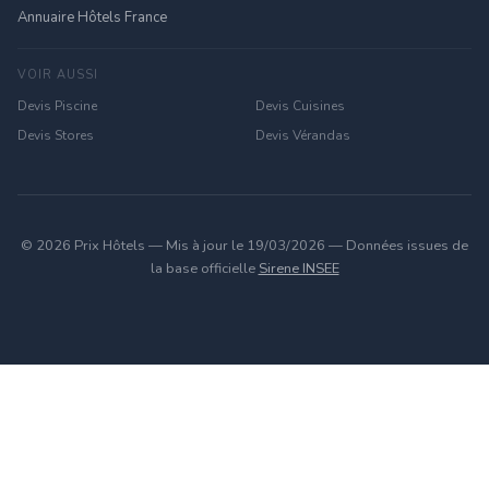
Annuaire Hôtels France
VOIR AUSSI
Devis Piscine
Devis Cuisines
Devis Stores
Devis Vérandas
© 2026 Prix Hôtels — Mis à jour le 19/03/2026 — Données issues de
la base officielle
Sirene INSEE